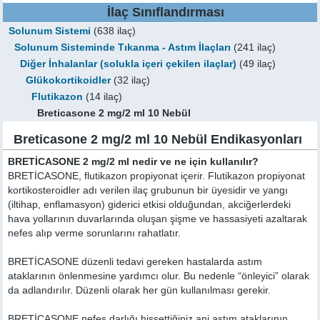
İlaç Sınıflandırması
Solunum Sistemi
(638 ilaç)
Solunum Sisteminde Tıkanma - Astım İlaçları
(241 ilaç)
Diğer İnhalanlar (solukla içeri çekilen ilaçlar)
(49 ilaç)
Glükokortikoidler
(32 ilaç)
Flutikazon
(14 ilaç)
Breticasone 2 mg/2 ml 10 Nebül
Breticasone 2 mg/2 ml 10 Nebül Endikasyonları
BRETİCASONE 2 mg/2 ml nedir ve ne için kullanılır?
BRETİCASONE, flutikazon propiyonat içerir. Flutikazon propiyonat
kortikosteroidler adı verilen ilaç grubunun bir üyesidir ve yangı
(iltihap, enflamasyon) giderici etkisi olduğundan, akciğerlerdeki
hava yollarının duvarlarında oluşan şişme ve hassasiyeti azaltarak
nefes alıp verme sorunlarını rahatlatır.
BRETİCASONE düzenli tedavi gereken hastalarda astım
ataklarının önlenmesine yardımcı olur. Bu nedenle “önleyici” olarak
da adlandırılır. Düzenli olarak her gün kullanılması gerekir.
BRETİCASONE nefes darlığı hissettiğiniz ani astım ataklarının