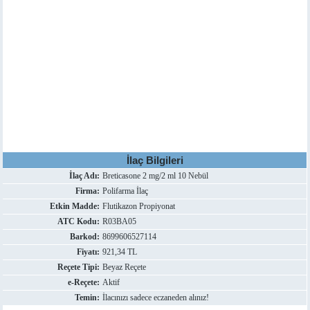
İlaç Bilgileri
İlaç Adı:
Breticasone 2 mg/2 ml 10 Nebül
Firma:
Polifarma İlaç
Etkin Madde:
Flutikazon Propiyonat
ATC Kodu:
R03BA05
Barkod:
8699606527114
Fiyatı:
921,34 TL
Reçete Tipi:
Beyaz Reçete
e-Reçete:
Aktif
Temin:
İlacınızı sadece eczaneden alınız!