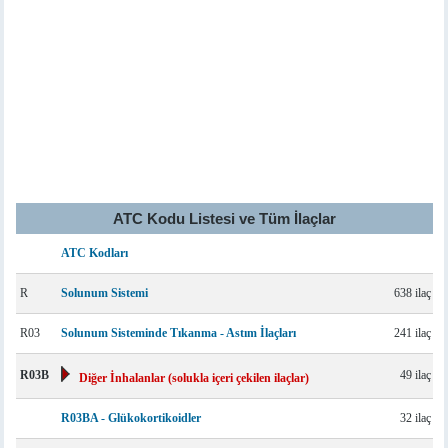
ATC Kodu Listesi ve Tüm İlaçlar
ATC Kodları
R
Solunum Sistemi
638 ilaç
R03
Solunum Sisteminde Tıkanma - Astım İlaçları
241 ilaç
R03B
49 ilaç
Diğer İnhalanlar (solukla içeri çekilen ilaçlar)
R03BA - Glükokortikoidler
32 ilaç