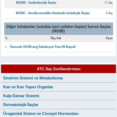
R03BB - Antikolinerjik İlaçlar
17 ilaç
R03BC - Kortikosteroidler Haricinde Antialerjik İlaçlar
0 ilaç
Diğer İnhalanlar (solukla içeri çekilen ilaçlar) İçeren İlaçlar
(R03B)
S.
İlaç Adı
Fiyat
1
Duesonit 18/200 mcg İnhalasyon Tozu 60 Kapsül
ATC İlaç Sınıflandırması
Sindirim Sistemi ve Metabolizma
Kan ve Kan Yapıcı Organlar
Kalp Damar Sistemi
Dermatolojik İlaçlar
Ürogenital Sistem ve Cinsiyet Hormonları