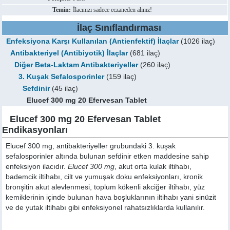
Temin:
İlacınızı sadece eczaneden alınız!
İlaç Sınıflandırması
Enfeksiyona Karşı Kullanılan (Antienfektif) İlaçlar
(1026 ilaç)
Antibakteriyel (Antibiyotik) İlaçlar
(681 ilaç)
Diğer Beta-Laktam Antibakteriyeller
(260 ilaç)
3. Kuşak Sefalosporinler
(159 ilaç)
Sefdinir
(45 ilaç)
Elucef 300 mg 20 Efervesan Tablet
Elucef 300 mg 20 Efervesan Tablet
Endikasyonları
Elucef 300 mg, antibakteriyeller grubundaki 3. kuşak
sefalosporinler altında bulunan sefdinir etken maddesine sahip
enfeksiyon ilacıdır.
Elucef 300 mg
, akut orta kulak iltihabı,
bademcik iltihabı, cilt ve yumuşak doku enfeksiyonları, kronik
bronşitin akut alevlenmesi, toplum kökenli akciğer iltihabı, yüz
kemiklerinin içinde bulunan hava boşluklarının iltihabı yani sinüzit
ve de yutak iltihabı gibi enfeksiyonel rahatsızlıklarda kullanılır.