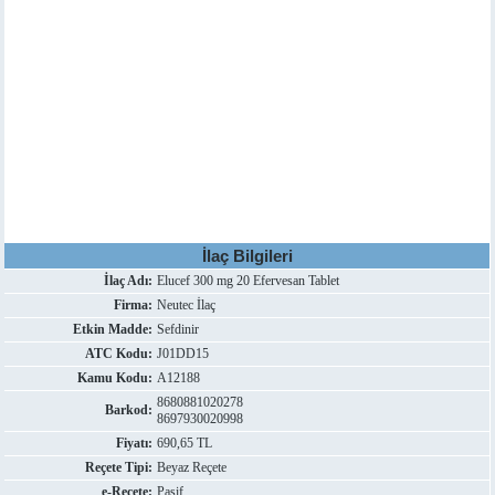
İlaç Bilgileri
İlaç Adı:
Elucef 300 mg 20 Efervesan Tablet
Firma:
Neutec İlaç
Etkin Madde:
Sefdinir
ATC Kodu:
J01DD15
Kamu Kodu:
A12188
8680881020278
Barkod:
8697930020998
Fiyatı:
690,65 TL
Reçete Tipi:
Beyaz Reçete
e-Reçete:
Pasif