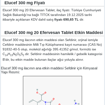
Elucef 300 mg Fiyatı
Elucef 300 mg 20 Efervesan Tablet, ilaç fiyatı: Türkiye Cumhuriyeti
Sağlık Bakanlığı'na bağlı TİTCK tarafından 19.12.2025 tarihi
itibariyle açıklanan KDV dahil satış
fiyatı 690,65 TL
dir.
Elucef 300 mg 20 Efervesan Tablet Etkin Maddesi
Elucef 300 mg ilacının etkin maddesi olan Sefdinir, orjinal ismiyle
Cefdinir
maddesinin Milli Tıp Kütüphanesi kayıt numarası (CAS No)
91832-40-5 olup, molekül ağırlığı 395.41352 g/mol, formülü ise
C
H
N
O
S
dir. Sefdinir maddesinin hamilelik / gebelik kategorisi
14
13
5
5
2
B'dir, bu etkin madde bulunan ilaçlar ağız yoluyla alınır.
Elucef 300 mg ilacının ana etkin maddesi Sefdinir için Kimyasal
Yapı Resmi: