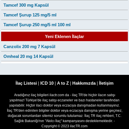
Tamcef 300 mg Kapsül
Tamcef Şurup 125 mg/5 ml
Tamcef Şurup 250 mg/5 ml 100 ml
Yeni Eklenen İlaçlar
Canzolix 200 mg 7 Kapsül
Omheal 20 mg 14 Kapsül
İlaç Listesi
|
ICD 10
|
A to Z
|
Hakkımızda
|
İletişim
Aradığınız ilaç bilgileri ilactr.com da - ilaç TR'de hiçbir ilacın satışı
yapılmaz! Türkiye'de ilaç satışı eczaneler ve bazı hastaneler tarafından
yapılabilir. Hiçbir ilacı doktor veya eczacıya danışmadan kullanmayınız.
İlaç TR'den edinilen bilgiler doktor veya eczacıya danışma yerine geçmez,
doğacak sorunlardan sitemiz sorumlu tutulamaz. İlaç TR ilaç rehberi, T.C.
Sağlık Bakanlğı'nın "Akılcı İlaç" kampanyasını desteklemektedir. -
Copyright © 2023 ilacTR.com