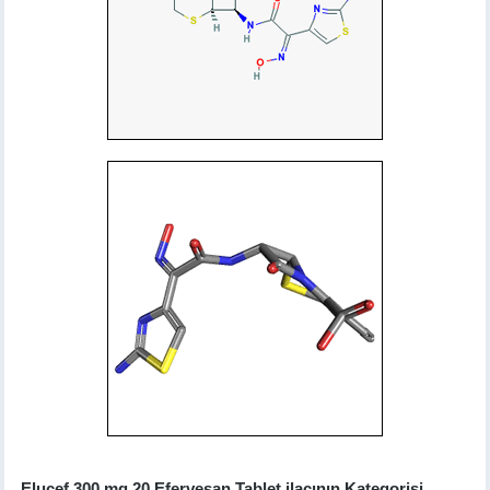
Elucef 300 mg 20 Efervesan Tablet ilacının Kategorisi