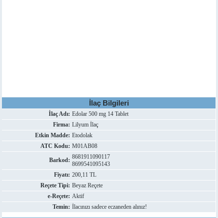
İlaç Bilgileri
İlaç Adı:
Edolar 500 mg 14 Tablet
Firma:
Lilyum İlaç
Etkin Madde:
Etodolak
ATC Kodu:
M01AB08
8681911090117
Barkod:
8699541095143
Fiyatı:
200,11 TL
Reçete Tipi:
Beyaz Reçete
e-Reçete:
Aktif
Temin:
İlacınızı sadece eczaneden alınız!