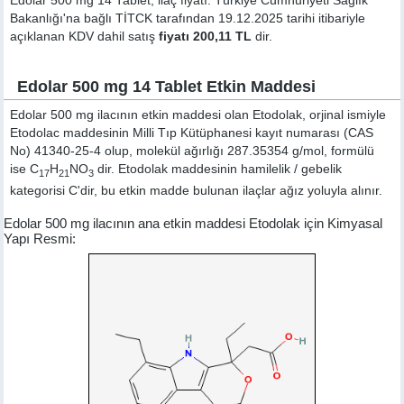
Edolar 500 mg 14 Tablet, ilaç fiyatı: Türkiye Cumhuriyeti Sağlık
Bakanlığı'na bağlı TİTCK tarafından 19.12.2025 tarihi itibariyle
açıklanan KDV dahil satış
fiyatı 200,11 TL
dir.
Edolar 500 mg 14 Tablet Etkin Maddesi
Edolar 500 mg ilacının etkin maddesi olan Etodolak, orjinal ismiyle
Etodolac
maddesinin Milli Tıp Kütüphanesi kayıt numarası (CAS
No) 41340-25-4 olup, molekül ağırlığı 287.35354 g/mol, formülü
ise C
H
NO
dir. Etodolak maddesinin hamilelik / gebelik
17
21
3
kategorisi C'dir, bu etkin madde bulunan ilaçlar ağız yoluyla alınır.
Edolar 500 mg ilacının ana etkin maddesi Etodolak için Kimyasal
Yapı Resmi: