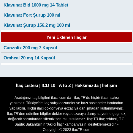
Klavunat Bid 1000 mg 14 Tablet
Klavunat Fort Şurup 100 ml
Klavunat Şurup 156.2 mg 100 ml
Yeni Eklenen İlaçlar
Canzolix 200 mg 7 Kapsül
Omheal 20 mg 14 Kapsül
İlaç Listesi
|
ICD 10
|
A to Z
|
Hakkımızda
|
İletişim
Aradığınız ilaç bilgileri ilactr.com da - ilaç TR'de hiçbir ilacın satışı
yapılmaz! Türkiye'de ilaç satışı eczaneler ve bazı hastaneler tarafından
yapılabilir. Hiçbir ilacı doktor veya eczacıya danışmadan kullanmayınız.
İlaç TR'den edinilen bilgiler doktor veya eczacıya danışma yerine geçmez,
doğacak sorunlardan sitemiz sorumlu tutulamaz. İlaç TR ilaç rehberi, T.C.
Sağlık Bakanlğı'nın "Akılcı İlaç" kampanyasını desteklemektedir. -
Copyright © 2023 ilacTR.com