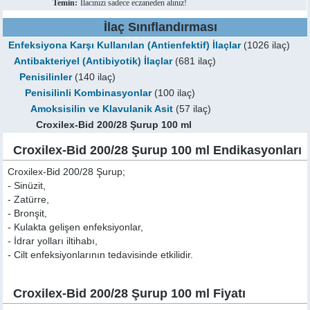
Temin:
İlacınızı sadece eczaneden alınız!
İlaç Sınıflandırması
Enfeksiyona Karşı Kullanılan (Antienfektif) İlaçlar
(1026 ilaç)
Antibakteriyel (Antibiyotik) İlaçlar
(681 ilaç)
Penisilinler
(140 ilaç)
Penisilinli Kombinasyonlar
(100 ilaç)
Amoksisilin ve Klavulanik Asit
(57 ilaç)
Croxilex-Bid 200/28 Şurup 100 ml
Croxilex-Bid 200/28 Şurup 100 ml Endikasyonları
Croxilex-Bid 200/28 Şurup;
- Sinüzit,
- Zatürre,
- Bronşit,
- Kulakta gelişen enfeksiyonlar,
- İdrar yolları iltihabı,
- Cilt enfeksiyonlarının tedavisinde etkilidir.
Croxilex-Bid 200/28 Şurup 100 ml Fiyatı