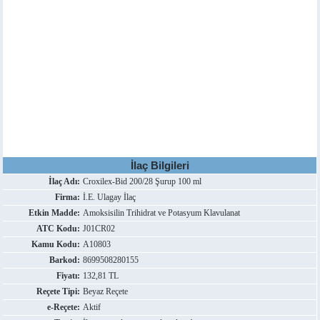
İlaç Bilgileri
İlaç Adı:
Croxilex-Bid 200/28 Şurup 100 ml
Firma:
İ.E. Ulagay İlaç
Etkin Madde:
Amoksisilin Trihidrat ve Potasyum Klavulanat
ATC Kodu:
J01CR02
Kamu Kodu:
A10803
Barkod:
8699508280155
Fiyatı:
132,81 TL
Reçete Tipi:
Beyaz Reçete
e-Reçete:
Aktif