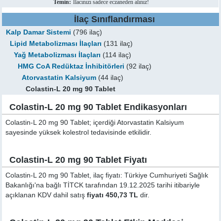
Temin:
İlacınızı sadece eczaneden alınız!
İlaç Sınıflandırması
Kalp Damar Sistemi
(796 ilaç)
Lipid Metabolizması İlaçları
(131 ilaç)
Yağ Metabolizması İlaçları
(114 ilaç)
HMG CoA Redüktaz İnhibitörleri
(92 ilaç)
Atorvastatin Kalsiyum
(44 ilaç)
Colastin-L 20 mg 90 Tablet
Colastin-L 20 mg 90 Tablet Endikasyonları
Colastin-L 20 mg 90 Tablet; içerdiği Atorvastatin Kalsiyum
sayesinde yüksek kolestrol tedavisinde etkilidir.
Colastin-L 20 mg 90 Tablet Fiyatı
Colastin-L 20 mg 90 Tablet, ilaç fiyatı: Türkiye Cumhuriyeti Sağlık
Bakanlığı'na bağlı TİTCK tarafından 19.12.2025 tarihi itibariyle
açıklanan KDV dahil satış
fiyatı 450,73 TL
dir.