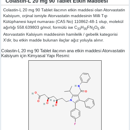
Colastin-L 20 mg 90 Tablet Etkin Maddesi
Colastin-L 20 mg 90 Tablet ilacının etkin maddesi olan Atorvastatin
Kalsiyum, orjinal ismiyle
Atorvastatin
maddesinin Milli Tıp
Kütüphanesi kayıt numarası (CAS No) 110862-48-1 olup, molekül
ağırlığı 558.639803 g/mol, formülü ise C
H
FN
O
dir.
33
35
2
5
Atorvastatin Kalsiyum maddesinin hamilelik / gebelik kategorisi
X'dir, bu etkin madde bulunan ilaçlar ağız yoluyla alınır.
Colastin-L 20 mg 90 Tablet ilacının ana etkin maddesi Atorvastatin
Kalsiyum için Kimyasal Yapı Resmi: