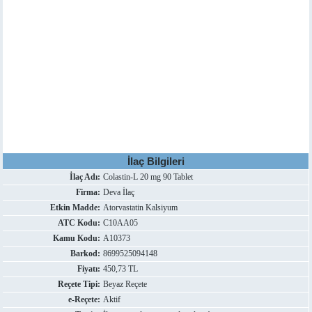
İlaç Bilgileri
İlaç Adı:
Colastin-L 20 mg 90 Tablet
Firma:
Deva İlaç
Etkin Madde:
Atorvastatin Kalsiyum
ATC Kodu:
C10AA05
Kamu Kodu:
A10373
Barkod:
8699525094148
Fiyatı:
450,73 TL
Reçete Tipi:
Beyaz Reçete
e-Reçete:
Aktif