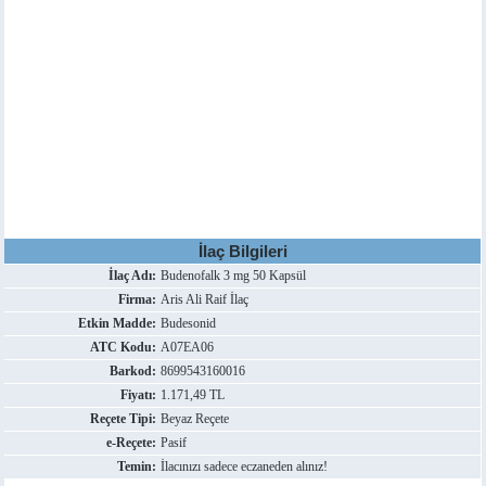
İlaç Bilgileri
İlaç Adı:
Budenofalk 3 mg 50 Kapsül
Firma:
Aris Ali Raif İlaç
Etkin Madde:
Budesonid
ATC Kodu:
A07EA06
Barkod:
8699543160016
Fiyatı:
1.171,49 TL
Reçete Tipi:
Beyaz Reçete
e-Reçete:
Pasif
Temin:
İlacınızı sadece eczaneden alınız!