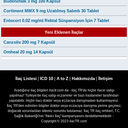
Budenofalk 3 mg 100 Kapsül
Cortiment MMX 9 mg Uzatılmış Salımlı 30 Tablet
Entocort 0.02 mg/ml Rektal Süspansiyon İçin 7 Tablet
Yeni Eklenen İlaçlar
Canzolix 200 mg 7 Kapsül
Omheal 20 mg 14 Kapsül
İlaç Listesi
|
ICD 10
|
A to Z
|
Hakkımızda
|
İletişim
Aradığınız ilaç bilgileri ilactr.com da - ilaç TR'de hiçbir ilacın satışı
yapılmaz! Türkiye'de ilaç satışı eczaneler ve bazı hastaneler tarafından
yapılabilir. Hiçbir ilacı doktor veya eczacıya danışmadan kullanmayınız.
İlaç TR'den edinilen bilgiler doktor veya eczacıya danışma yerine geçmez,
doğacak sorunlardan sitemiz sorumlu tutulamaz. İlaç TR ilaç rehberi, T.C.
Sağlık Bakanlğı'nın "Akılcı İlaç" kampanyasını desteklemektedir. -
Copyright © 2023 ilacTR.com