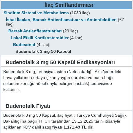
İlaç Sınıflandırması
Sindirim Sistemi ve Metabolizma
(1030 ilaç)
İshal İlaçları, Barsak Antienflamatuar ve Antienfektifleri
(67
ilaç)
Barsak Antienflamatuarları
(29 ilaç)
Lokal Etkili Kortikosteroidler
(4 ilaç)
Budesonid
(4 ilaç)
Budenofalk 3 mg 50 Kapsül
Budenofalk 3 mg 50 Kapsül Endikasyonları
Budenofalk 3 mg; bronşiyal astım (Nefes darlığı. Akciğerlerdeki
hava yollarında ortaya çıkan yaygın daralma ve buna bağlı
solunum zorluğu nöbetleriyle belirgin hastalık) tedavisinde
kullanılır.
Budenofalk Fiyatı
Budenofalk 3 mg 50 Kapsül, ilaç fiyatı: Türkiye Cumhuriyeti Sağlık
Bakanlığı'na bağlı TİTCK tarafından 19.12.2025 tarihi itibariyle
açıklanan KDV dahil satış
fiyatı 1.171,49 TL
dir.