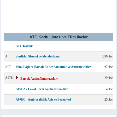
ATC Kodu Listesi ve Tüm İlaçlar
ATC Kodları
A
Sindirim Sistemi ve Metabolizma
1030 ilaç
A07
İshal İlaçları, Barsak Antienflamatuar ve Antienfektifleri
67 ilaç
A07E
29 ilaç
Barsak Antienflamatuarları
A07EA - Lokal Etkili Kortikosteroidler
4 ilaç
A07EC - Aminosalisilik Asit ve Benzerleri
25 ilaç