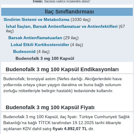
Temin:
İlacınızı sadece eczaneden alınız!
İlaç Sınıflandırması
Sindirim Sistemi ve Metabolizma
(1030 ilaç)
İshal İlaçları, Barsak Antienflamatuar ve Antienfektifleri
(67
ilaç)
Barsak Antienflamatuarları
(29 ilaç)
Lokal Etkili Kortikosteroidler
(4 ilaç)
Budesonid
(4 ilaç)
Budenofalk 3 mg 100 Kapsül
Budenofalk 3 mg 100 Kapsül Endikasyonları
Budenofalk; bronşiyal astım (Nefes darlığı. Akciğerlerdeki hava
yollarında ortaya çıkan yaygın daralma ve buna bağlı solunum
zorluğu nöbetleriyle belirgin hastalık) tedavisinde kullanılır.
Budenofalk 3 mg 100 Kapsül Fiyatı
Budenofalk 3 mg 100 Kapsül, ilaç fiyatı: Türkiye Cumhuriyeti Sağlık
Bakanlığı'na bağlı TİTCK tarafından 19.12.2025 tarihi itibariyle
açıklanan KDV dahil satış
fiyatı 4.892,07 TL
dir.