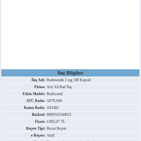
İlaç Bilgileri
İlaç Adı:
Budenofalk 3 mg 100 Kapsül
Firma:
Aris Ali Raif İlaç
Etkin Madde:
Budesonid
ATC Kodu:
A07EA06
Kamu Kodu:
A01482
Barkod:
8699543160023
Fiyatı:
4.892,07 TL
Reçete Tipi:
Beyaz Reçete
e-Reçete:
Aktif