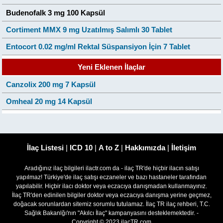
Budenofalk 3 mg 100 Kapsül
Cortiment MMX 9 mg Uzatılmış Salımlı 30 Tablet
Entocort 0.02 mg/ml Rektal Süspansiyon İçin 7 Tablet
Yeni Eklenen İlaçlar
Canzolix 200 mg 7 Kapsül
Omheal 20 mg 14 Kapsül
İlaç Listesi
|
ICD 10
|
A to Z
|
Hakkımızda
|
İletişim
Aradığınız ilaç bilgileri ilactr.com da - ilaç TR'de hiçbir ilacın satışı
yapılmaz! Türkiye'de ilaç satışı eczaneler ve bazı hastaneler tarafından
yapılabilir. Hiçbir ilacı doktor veya eczacıya danışmadan kullanmayınız.
İlaç TR'den edinilen bilgiler doktor veya eczacıya danışma yerine geçmez,
doğacak sorunlardan sitemiz sorumlu tutulamaz. İlaç TR ilaç rehberi, T.C.
Sağlık Bakanlğı'nın "Akılcı İlaç" kampanyasını desteklemektedir. -
Copyright © 2023 ilacTR.com