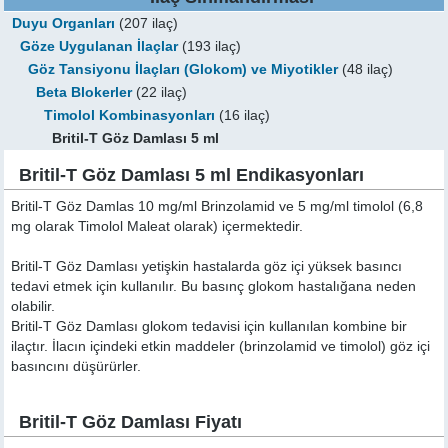
Duyu Organları
(207 ilaç)
Göze Uygulanan İlaçlar
(193 ilaç)
Göz Tansiyonu İlaçları (Glokom) ve Miyotikler
(48 ilaç)
Beta Blokerler
(22 ilaç)
Timolol Kombinasyonları
(16 ilaç)
Britil-T Göz Damlası 5 ml
Britil-T Göz Damlası 5 ml Endikasyonları
Britil-T Göz Damlas 10 mg/ml Brinzolamid ve 5 mg/ml timolol (6,8
mg olarak Timolol Maleat olarak) içermektedir.
Britil-T Göz Damlası yetişkin hastalarda göz içi yüksek basıncı
tedavi etmek için kullanılır. Bu basınç glokom hastalığana neden
olabilir.
Britil-T Göz Damlası glokom tedavisi için kullanılan kombine bir
ilaçtır. İlacın içindeki etkin maddeler (brinzolamid ve timolol) göz içi
basıncını düşürürler.
Britil-T Göz Damlası Fiyatı