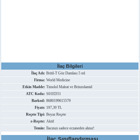
İlaç Bilgileri
İlaç Adı:
Britil-T Göz Damlası 5 ml
Firma:
World Medicine
Etkin Madde:
Timolol Maleat ve Brinzolamid
ATC Kodu:
S01ED51
Barkod:
8680199615579
Fiyatı:
197,39 TL
Reçete Tipi:
Beyaz Reçete
e-Reçete:
Aktif
Temin:
İlacınızı sadece eczaneden alınız!
İlaç Sınıflandırması