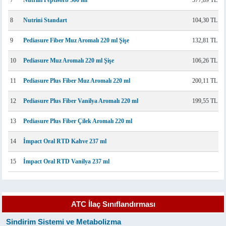
7
Nutrini Peptisorb 500 ml
377,89 TL
8
Nutrini Standart
104,30 TL
9
Pediasure Fiber Muz Aromalı 220 ml Şişe
132,81 TL
10
Pediasure Muz Aromalı 220 ml Şişe
106,26 TL
11
Pediasure Plus Fiber Muz Aromalı 220 ml
200,11 TL
12
Pediasure Plus Fiber Vanilya Aromalı 220 ml
199,55 TL
13
Pediasure Plus Fiber Çilek Aromalı 220 ml
14
İmpact Oral RTD Kahve 237 ml
15
İmpact Oral RTD Vanilya 237 ml
ATC İlaç Sınıflandırması
Sindirim Sistemi ve Metabolizma