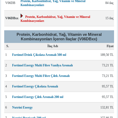
Protein, Karbonhidrat, Yağ, Vitamin ve Mineral
V06DB
84 ilaç
Kombinasyonları
Protein, Karbonhidrat, Yağ, Vitamin ve Mineral
V06DBxx
15 ilaç
Kombinasyonları
Protein, Karbonhidrat, Yağ, Vitamin ve Mineral
Kombinasyonları İçeren İlaçlar (V06DBxx)
S.
İlaç Adı
Fiyat
1
Fortimel Drink Çikolata Aromalı 500 ml
189,50 TL
2
Fortimel Energy Multi Fibre Vanilya Aromalı
73,21 TL
3
Fortimel Energy Multi Fibre Çilek Aromalı
73,21 TL
4
Fortimel Energy Çikolata Aromalı
95,57 TL
5
Fortimel Energy Çilek Aromalı 200 ml
95,57 TL
6
Nutrini Energy
132,81 TL