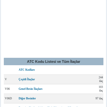
ATC Kodu Listesi ve Tüm İlaçlar
ATC Kodları
244
V
Çeşitli İlaçlar
ilaç
103
V06
Genel Besin İlaçları
ilaç
V06D
Diğer Besinler
97 ilaç