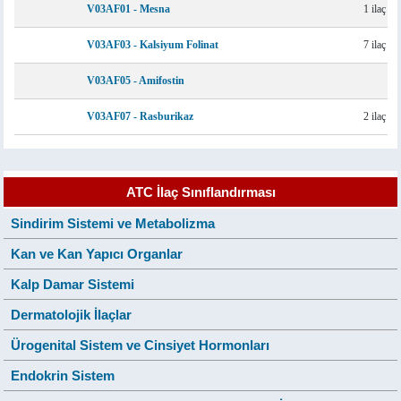
V03AF01 - Mesna
1 ilaç
V03AF03 - Kalsiyum Folinat
7 ilaç
V03AF05 - Amifostin
V03AF07 - Rasburikaz
2 ilaç
ATC İlaç Sınıflandırması
Sindirim Sistemi ve Metabolizma
Kan ve Kan Yapıcı Organlar
Kalp Damar Sistemi
Dermatolojik İlaçlar
Ürogenital Sistem ve Cinsiyet Hormonları
Endokrin Sistem