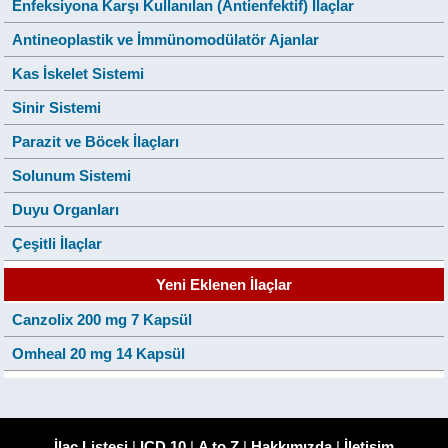
Enfeksiyona Karşı Kullanılan (Antienfektif) İlaçlar
Antineoplastik ve İmmünomodülatör Ajanlar
Kas İskelet Sistemi
Sinir Sistemi
Parazit ve Böcek İlaçları
Solunum Sistemi
Duyu Organları
Çeşitli İlaçlar
Yeni Eklenen İlaçlar
Canzolix 200 mg 7 Kapsül
Omheal 20 mg 14 Kapsül
İlaç Listesi
|
ICD 10
|
A to Z
|
Hakkımızda
|
İletişim