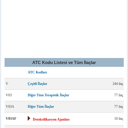
ATC Kodu Listesi ve Tüm İlaçlar
ATC Kodları
V
Çeşitli İlaçlar
244 ilaç
V03
Diğer Tüm Terapötik İlaçlar
77 ilaç
V03A
Diğer Tüm İlaçlar
77 ilaç
V03AF
10 ilaç
Detoksifikasyon Ajanları