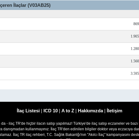
İçeren İlaçlar (V03AB25)
869
1.90
1.28
1.56
3.59
İlaç Listesi
|
ICD 10
|
A to Z
|
Hakkımızda
|
İletişim
om da - ilaç TR'de hiçbir ilacın satışı yapılmaz! Türkiye'de ilaç satışı eczaneler ve bazı
ıya danışmadan kullanmayınız. İlaç TR'den edinilen bilgiler doktor veya eczacıya
lamaz. İlaç TR ilaç rehberi, T.C. Sağlık Bakanlğı'nın "Akılcı İlaç" kampanyasını des