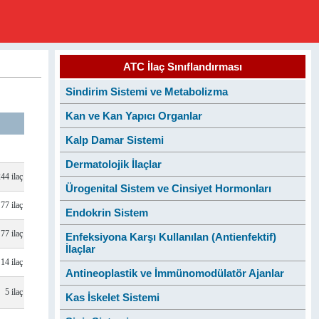
ATC İlaç Sınıflandırması
Sindirim Sistemi ve Metabolizma
Kan ve Kan Yapıcı Organlar
Kalp Damar Sistemi
Dermatolojik İlaçlar
244 ilaç
Ürogenital Sistem ve Cinsiyet Hormonları
77 ilaç
Endokrin Sistem
77 ilaç
Enfeksiyona Karşı Kullanılan (Antienfektif)
İlaçlar
14 ilaç
Antineoplastik ve İmmünomodülatör Ajanlar
5 ilaç
Kas İskelet Sistemi