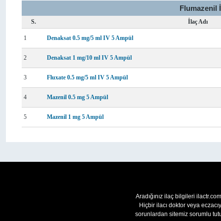
Flumazenil 
S.
İlaç Adı
1
Denaksat 0.5 mg/5 ml IV 5 Ampül
2
Denaksat 1 mg/10 ml IV 5 Ampül
3
Fluxate 0.5 mg/5 ml IV 5 Ampül
4
Mazenil 0.5 mg 5 Ampül
5
Mazenil 1 mg 5 Ampül
Aradığınız ilaç bilgileri ilactr.c
Hiçbir ilacı doktor veya eczac
sorunlardan sitemiz sorumlu tutu