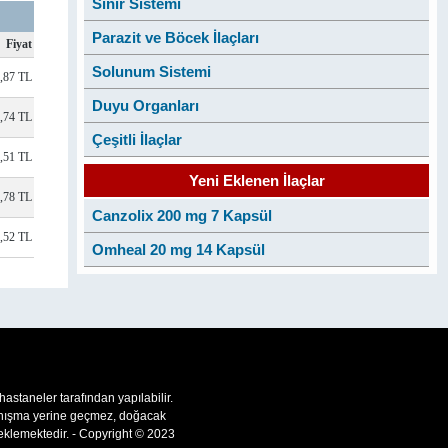
Sinir Sistemi
Parazit ve Böcek İlaçları
Fiyat
Solunum Sistemi
,87 TL
Duyu Organları
5,74 TL
Çeşitli İlaçlar
0,51 TL
Yeni Eklenen İlaçlar
0,78 TL
Canzolix 200 mg 7 Kapsül
5,52 TL
Omheal 20 mg 14 Kapsül
 hastaneler tarafından yapılabilir.
 danışma yerine geçmez, doğacak
teklemektedir. - Copyright © 2023