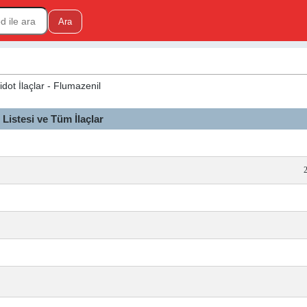
idot İlaçlar - Flumazenil
istesi ve Tüm İlaçlar