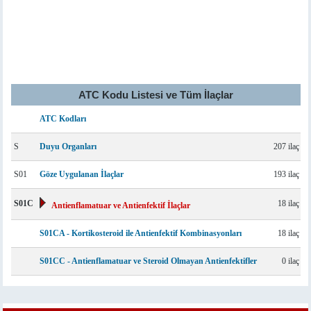
ATC Kodu Listesi ve Tüm İlaçlar
ATC Kodları
S
Duyu Organları
207 ilaç
S01
Göze Uygulanan İlaçlar
193 ilaç
S01C
18 ilaç
Antienflamatuar ve Antienfektif İlaçlar
S01CA - Kortikosteroid ile Antienfektif Kombinasyonları
18 ilaç
S01CC - Antienflamatuar ve Steroid Olmayan Antienfektifler
0 ilaç