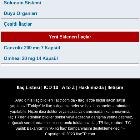
Solunum Sistemi
Duyu Organları
Çeşitli İlaçlar
Yeni Eklenen İlaçlar
Canzolix 200 mg 7 Kapsül
Omheal 20 mg 14 Kapsül
İlaç Listesi
|
ICD 10
|
A to Z
|
Hakkımızda
|
İletişim
Aradığınız ilaç bilgileri ilactr.com da - ilaç TR'de hiçbir ilacın satışı
yapılmaz! Türkiye'de ilaç satışı eczaneler ve bazı hastaneler tarafından
yapılabilir. Hiçbir ilacı doktor veya eczacıya danışmadan kullanmayınız.
İlaç TR'den edinilen bilgiler doktor veya eczacıya danışma yerine geçmez,
doğacak sorunlardan sitemiz sorumlu tutulamaz. İlaç TR ilaç rehberi, T.C.
Sağlık Bakanlğı'nın "Akılcı İlaç" kampanyasını desteklemektedir. -
Copyright © 2023 ilacTR.com