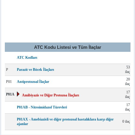
ATC Kodu Listesi ve Tüm İlaçlar
ATC Kodları
53
P
Parazit ve Böcek İlaçları
ilaç
20
P01
Antiprotozoal İlaçlar
ilaç
17
P01A
Amibiyazis ve Diğer Protozoa İlaçları
ilaç
17
P01AB - Nitroimidazol Türevleri
ilaç
P01AX - Amebiazisli ve diğer protozoal hastalıklara karşı diğer
0 ilaç
ajanlar