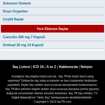
Solunum Sistemi
Duyu Organları
Çeşitli İlaçlar
Yeni Eklenen İlaçlar
Canzolix 200 mg 7 Kapsül
Omheal 20 mg 14 Kapsül
İlaç Listesi
|
ICD 10
|
A to Z
|
Hakkımızda
|
İletişim
Aradığınız ilaç bilgileri ilactr.com da - ilaç TR'de hiçbir ilacın satışı
yapılmaz! Türkiye'de ilaç satışı eczaneler ve bazı hastaneler tarafından
yapılabilir. Hiçbir ilacı doktor veya eczacıya danışmadan kullanmayınız.
İlaç TR'den edinilen bilgiler doktor veya eczacıya danışma yerine geçmez,
doğacak sorunlardan sitemiz sorumlu tutulamaz. İlaç TR ilaç rehberi, T.C.
Sağlık Bakanlğı'nın "Akılcı İlaç" kampanyasını desteklemektedir. -
Copyright © 2023 ilacTR.com