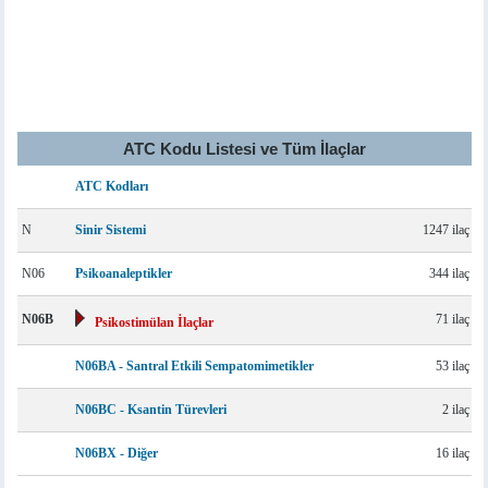
ATC Kodu Listesi ve Tüm İlaçlar
ATC Kodları
N
Sinir Sistemi
1247 ilaç
N06
Psikoanaleptikler
344 ilaç
N06B
71 ilaç
Psikostimülan İlaçlar
N06BA - Santral Etkili Sempatomimetikler
53 ilaç
N06BC - Ksantin Türevleri
2 ilaç
N06BX - Diğer
16 ilaç