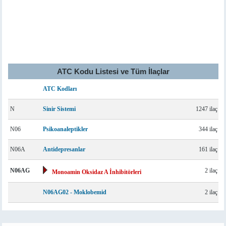
ATC Kodu Listesi ve Tüm İlaçlar
ATC Kodları
N
Sinir Sistemi
1247 ilaç
N06
Psikoanaleptikler
344 ilaç
N06A
Antidepresanlar
161 ilaç
N06AG
2 ilaç
Monoamin Oksidaz A İnhibitörleri
N06AG02 - Moklobemid
2 ilaç