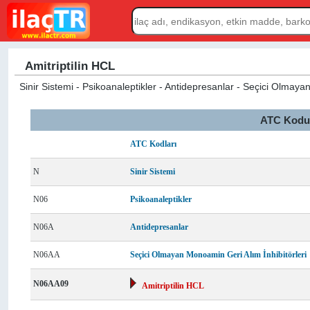
Amitriptilin HCL
Sinir Sistemi - Psikoanaleptikler - Antidepresanlar - Seçici Olmayan
ATC Kodu L
ATC Kodları
N
Sinir Sistemi
N06
Psikoanaleptikler
N06A
Antidepresanlar
N06AA
Seçici Olmayan Monoamin Geri Alım İnhibitörleri
N06AA09
Amitriptilin HCL