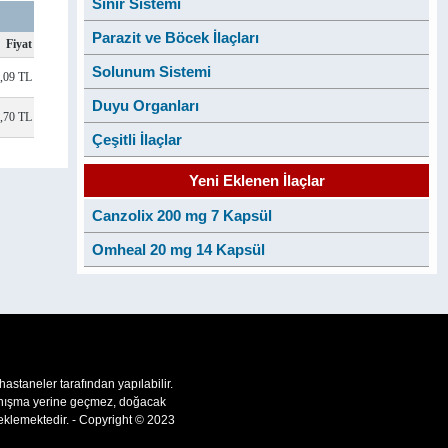
Sinir Sistemi
Parazit ve Böcek İlaçları
Fiyat
Solunum Sistemi
,09 TL
Duyu Organları
,70 TL
Çeşitli İlaçlar
Yeni Eklenen İlaçlar
Canzolix 200 mg 7 Kapsül
Omheal 20 mg 14 Kapsül
 hastaneler tarafından yapılabilir.
 danışma yerine geçmez, doğacak
teklemektedir. - Copyright © 2023