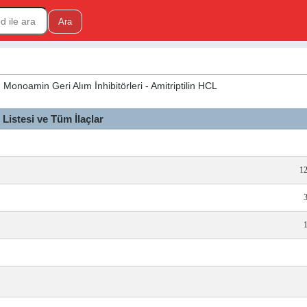
 Monoamin Geri Alım İnhibitörleri - Amitriptilin HCL
istesi ve Tüm İlaçlar
12