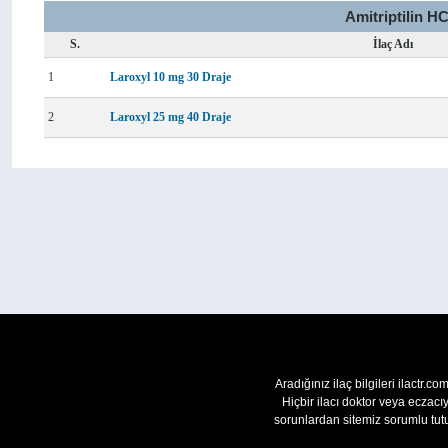
Amitriptilin H
S.
İlaç Adı
1
Laroxyl 10 mg 30 Draje
2
Laroxyl 25 mg 40 Draje
Aradığınız ilaç bilgileri ilactr.c
Hiçbir ilacı doktor veya eczac
sorunlardan sitemiz sorumlu tutu