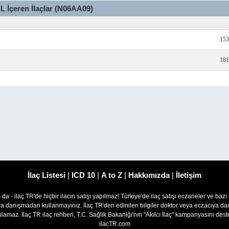
CL İçeren İlaçlar (N06AA09)
153
181
İlaç Listesi
|
ICD 10
|
A to Z
|
Hakkımızda
|
İletişim
om da - ilaç TR'de hiçbir ilacın satışı yapılmaz! Türkiye'de ilaç satışı eczaneler ve bazı
ıya danışmadan kullanmayınız. İlaç TR'den edinilen bilgiler doktor veya eczacıya
lamaz. İlaç TR ilaç rehberi, T.C. Sağlık Bakanlğı'nın "Akılcı İlaç" kampanyasını des
ilacTR.com