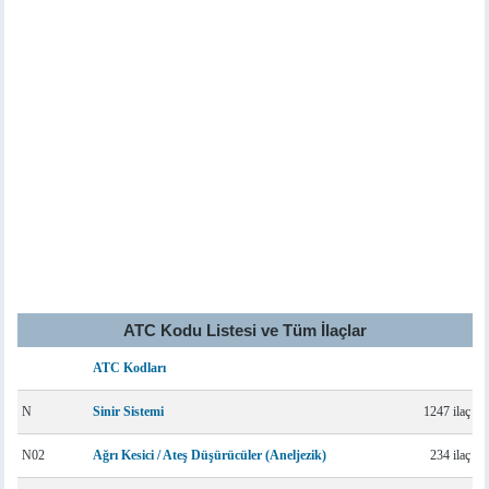
ATC Kodu Listesi ve Tüm İlaçlar
ATC Kodları
N
Sinir Sistemi
1247 ilaç
N02
Ağrı Kesici / Ateş Düşürücüler (Aneljezik)
234 ilaç