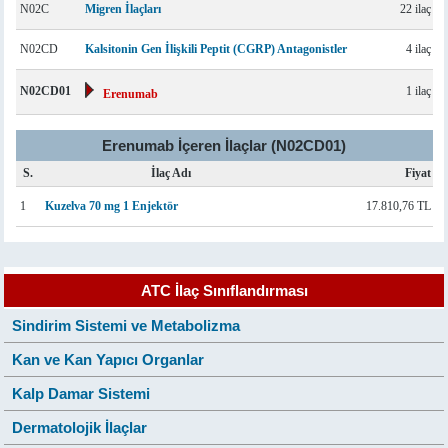
N02C
Migren İlaçları
22 ilaç
N02CD
Kalsitonin Gen İlişkili Peptit (CGRP) Antagonistler
4 ilaç
N02CD01
1 ilaç
Erenumab
Erenumab İçeren İlaçlar (N02CD01)
S.
İlaç Adı
Fiyat
1
Kuzelva 70 mg 1 Enjektör
17.810,76 TL
ATC İlaç Sınıflandırması
Sindirim Sistemi ve Metabolizma
Kan ve Kan Yapıcı Organlar
Kalp Damar Sistemi
Dermatolojik İlaçlar