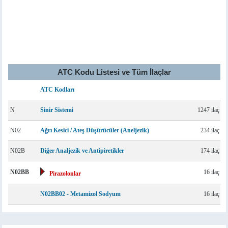
ATC Kodu Listesi ve Tüm İlaçlar
ATC Kodları
N
Sinir Sistemi
1247 ilaç
N02
Ağrı Kesici / Ateş Düşürücüler (Aneljezik)
234 ilaç
N02B
Diğer Analjezik ve Antipiretikler
174 ilaç
N02BB
16 ilaç
Pirazolonlar
N02BB02 - Metamizol Sodyum
16 ilaç