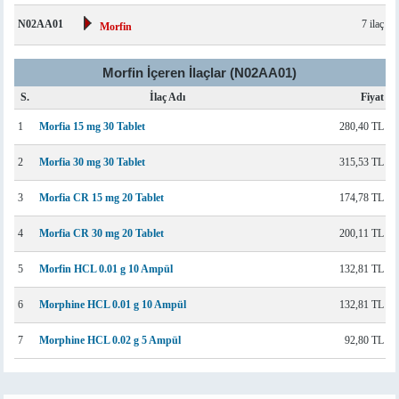
N02AA01
7 ilaç
Morfin
Morfin İçeren İlaçlar (N02AA01)
S.
İlaç Adı
Fiyat
1
Morfia 15 mg 30 Tablet
280,40 TL
2
Morfia 30 mg 30 Tablet
315,53 TL
3
Morfia CR 15 mg 20 Tablet
174,78 TL
4
Morfia CR 30 mg 20 Tablet
200,11 TL
5
Morfin HCL 0.01 g 10 Ampül
132,81 TL
6
Morphine HCL 0.01 g 10 Ampül
132,81 TL
7
Morphine HCL 0.02 g 5 Ampül
92,80 TL