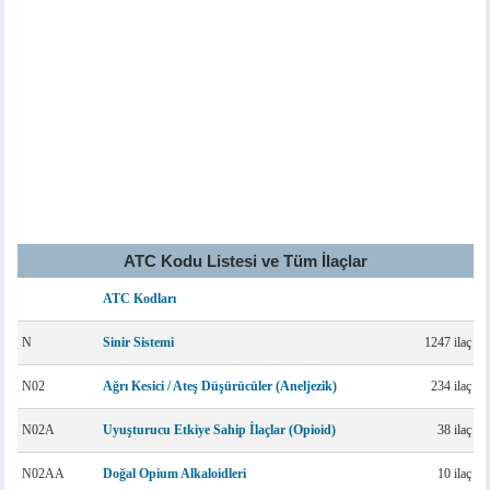
ATC Kodu Listesi ve Tüm İlaçlar
ATC Kodları
N
Sinir Sistemi
1247 ilaç
N02
Ağrı Kesici / Ateş Düşürücüler (Aneljezik)
234 ilaç
N02A
Uyuşturucu Etkiye Sahip İlaçlar (Opioid)
38 ilaç
N02AA
Doğal Opium Alkaloidleri
10 ilaç