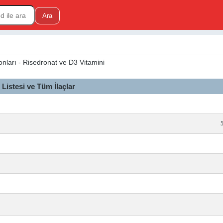
onları - Risedronat ve D3 Vitamini
istesi ve Tüm İlaçlar