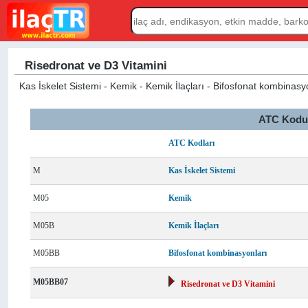
Risedronat ve D3 Vitamini
Kas İskelet Sistemi - Kemik - Kemik İlaçları - Bifosfonat kombinasy
ATC Kodu L
ATC Kodları
M
Kas İskelet Sistemi
M05
Kemik
M05B
Kemik İlaçları
M05BB
Bifosfonat kombinasyonları
M05BB07
Risedronat ve D3 Vitamini