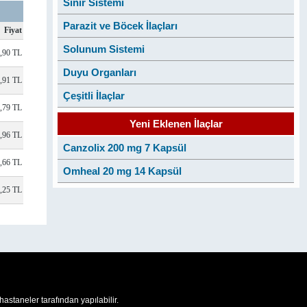
Sinir Sistemi
Parazit ve Böcek İlaçları
Fiyat
Solunum Sistemi
3,90 TL
Duyu Organları
5,91 TL
Çeşitli İlaçlar
2,79 TL
Yeni Eklenen İlaçlar
,96 TL
Canzolix 200 mg 7 Kapsül
7,66 TL
Omheal 20 mg 14 Kapsül
4,25 TL
 hastaneler tarafından yapılabilir.