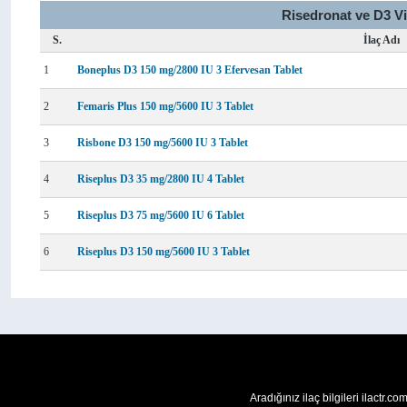
Risedronat ve D3 Vi
S.
İlaç Adı
1
Boneplus D3 150 mg/2800 IU 3 Efervesan Tablet
2
Femaris Plus 150 mg/5600 IU 3 Tablet
3
Risbone D3 150 mg/5600 IU 3 Tablet
4
Riseplus D3 35 mg/2800 IU 4 Tablet
5
Riseplus D3 75 mg/5600 IU 6 Tablet
6
Riseplus D3 150 mg/5600 IU 3 Tablet
Aradığınız ilaç bilgileri ilactr.c