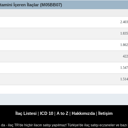
tamini İçeren İlaçlar (M05BB07)
2.40
1.83
1.86
422
1.54
1.51
İlaç Listesi
|
ICD 10
|
A to Z
|
Hakkımızda
|
İletişim
om da - ilaç TR'de hiçbir ilacın satışı yapılmaz! Türkiye'de ilaç satışı eczaneler ve bazı