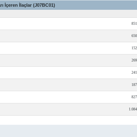
rı İçeren İlaçlar (J07BC01)
851
650
152
269
241
187
827
1.08