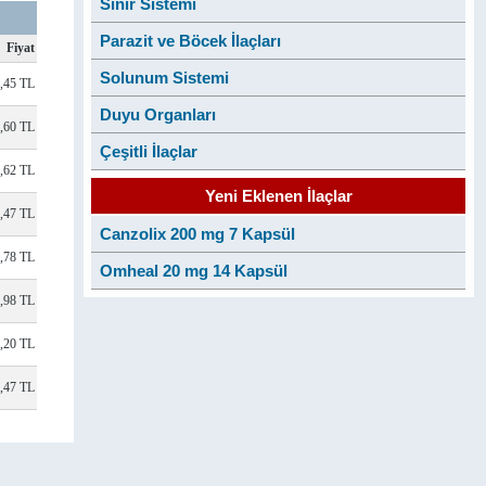
Sinir Sistemi
Parazit ve Böcek İlaçları
Fiyat
Solunum Sistemi
,45 TL
Duyu Organları
,60 TL
Çeşitli İlaçlar
,62 TL
Yeni Eklenen İlaçlar
,47 TL
Canzolix 200 mg 7 Kapsül
,78 TL
Omheal 20 mg 14 Kapsül
,98 TL
,20 TL
4,47 TL