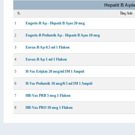
Hepatit B Aşıla
S.
İlaç Adı
1
Engerix-B Aşı - Hepatit B Aşısı 20 mcg
2
Engerix-B Pediatrik Aşı - Hepatit B Aşısı 10 mcg
3
Euvax-B Aşı 0.5 ml 1 Flakon
4
Euvax-B Aşı 1 ml 1 Flakon
5
H-Vac Erişkin 20 mcg/ml IM 1 Ampül
6
H-Vac Pediatrik 10 mcg/0.5 ml IM 1 Ampül
7
HB-Vax PRB 5 mcg 1 Flakon
8
HB-Vax PRO 10 mcg 1 Flakon