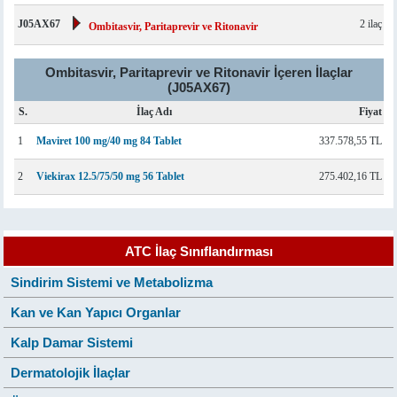
J05AX67
2 ilaç
Ombitasvir, Paritaprevir ve Ritonavir
Ombitasvir, Paritaprevir ve Ritonavir İçeren İlaçlar
(J05AX67)
S.
İlaç Adı
Fiyat
1
Maviret 100 mg/40 mg 84 Tablet
337.578,55 TL
2
Viekirax 12.5/75/50 mg 56 Tablet
275.402,16 TL
ATC İlaç Sınıflandırması
Sindirim Sistemi ve Metabolizma
Kan ve Kan Yapıcı Organlar
Kalp Damar Sistemi
Dermatolojik İlaçlar