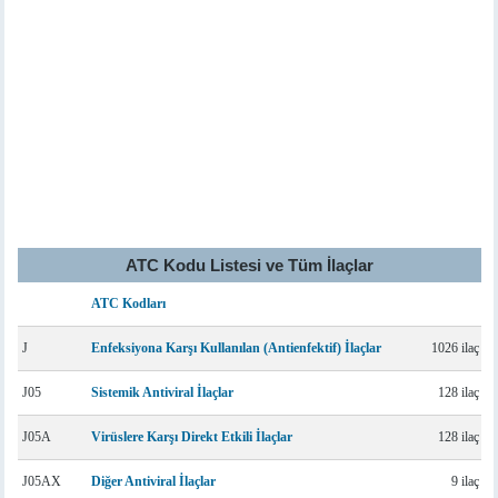
ATC Kodu Listesi ve Tüm İlaçlar
ATC Kodları
J
Enfeksiyona Karşı Kullanılan (Antienfektif) İlaçlar
1026 ilaç
J05
Sistemik Antiviral İlaçlar
128 ilaç
J05A
Virüslere Karşı Direkt Etkili İlaçlar
128 ilaç
J05AX
Diğer Antiviral İlaçlar
9 ilaç