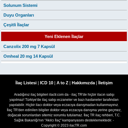
Solunum Sistemi
Duyu Organları
Çeşitli İlaçlar
Yeni Eklenen İlaçlar
Canzolix 200 mg 7 Kapsül
Omheal 20 mg 14 Kapsül
İlaç Listesi
|
ICD 10
|
A to Z
|
Hakkımızda
|
İletişim
Aradığınız ilaç bilgileri ilactr.com da - ilaç TR'de hiçbir ilacın satışı
yapılmaz! Türkiye'de ilaç satışı eczaneler ve bazı hastaneler tarafından
yapılabilir. Hiçbir ilacı doktor veya eczacıya danışmadan kullanmayınız.
İlaç TR'den edinilen bilgiler doktor veya eczacıya danışma yerine geçmez,
doğacak sorunlardan sitemiz sorumlu tutulamaz. İlaç TR ilaç rehberi, T.C.
Sağlık Bakanlğı'nın "Akılcı İlaç" kampanyasını desteklemektedir. -
Copyright © 2023 ilacTR.com