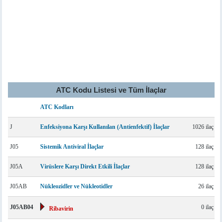
ATC Kodu Listesi ve Tüm İlaçlar
ATC Kodları
J
Enfeksiyona Karşı Kullanılan (Antienfektif) İlaçlar
1026 ilaç
J05
Sistemik Antiviral İlaçlar
128 ilaç
J05A
Virüslere Karşı Direkt Etkili İlaçlar
128 ilaç
J05AB
Nükleozidler ve Nükleotidler
26 ilaç
J05AB04
0 ilaç
Ribavirin