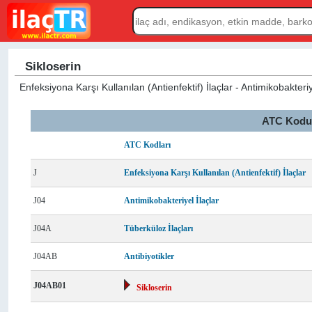
Sikloserin
Enfeksiyona Karşı Kullanılan (Antienfektif) İlaçlar - Antimikobakteriye
ATC Kodu L
ATC Kodları
J
Enfeksiyona Karşı Kullanılan (Antienfektif) İlaçlar
J04
Antimikobakteriyel İlaçlar
J04A
Tüberküloz İlaçları
J04AB
Antibiyotikler
J04AB01
Sikloserin