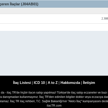
İçeren İlaçlar (J04AB01)
2.30
İlaç Listesi
|
ICD 10
|
A to Z
|
Hakkımızda
|
İletişim
om da - ilaç TR'de hiçbir ilacın satışı yapılmaz! Türkiye'de ilaç satışı eczaneler ve bazı
ıya danışmadan kullanmayınız. İlaç TR'den edinilen bilgiler doktor veya eczacıya
lamaz. İlaç TR ilaç rehberi, T.C. Sağlık Bakanlğı'nın "Akılcı İlaç" kampanyasını des
ilacTR.com