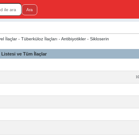
l İlaçlar - Tüberküloz İlaçları - Antibiyotikler - Sikloserin
istesi ve Tüm İlaçlar
10