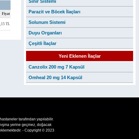
Sinir Sistemi
Parazit ve Böcek İlaçları
Fiyat
Solunum Sistemi
8,15 TL
Duyu Organları
Çeşitli İlaçlar
Yeni Eklenen İlaçlar
Canzolix 200 mg 7 Kapsül
Omheal 20 mg 14 Kapsül
 hastaneler tarafından yapılabilir.
 danışma yerine geçmez, doğacak
teklemektedir. - Copyright © 2023