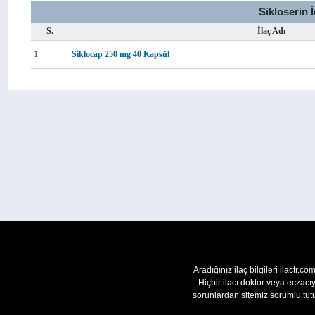
Sikloserin 
S.
İlaç Adı
1
Siklocap 250 mg 40 Kapsül
Aradığınız ilaç bilgileri ilactr.c
Hiçbir ilacı doktor veya eczac
sorunlardan sitemiz sorumlu tutu