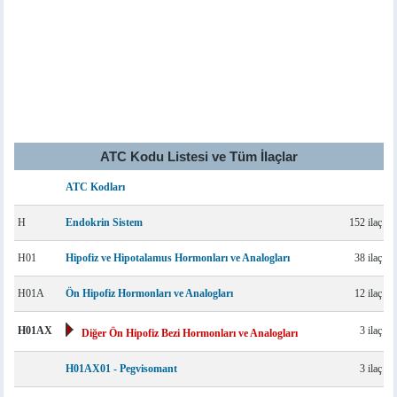
ATC Kodu Listesi ve Tüm İlaçlar
ATC Kodları
H
Endokrin Sistem
152 ilaç
H01
Hipofiz ve Hipotalamus Hormonları ve Analogları
38 ilaç
H01A
Ön Hipofiz Hormonları ve Analogları
12 ilaç
H01AX
3 ilaç
Diğer Ön Hipofiz Bezi Hormonları ve Analogları
H01AX01 - Pegvisomant
3 ilaç