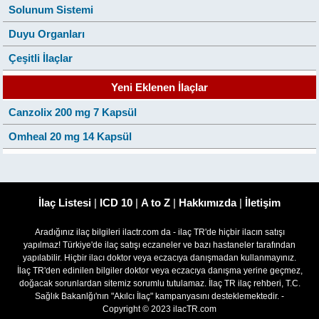
Solunum Sistemi
Duyu Organları
Çeşitli İlaçlar
Yeni Eklenen İlaçlar
Canzolix 200 mg 7 Kapsül
Omheal 20 mg 14 Kapsül
İlaç Listesi
|
ICD 10
|
A to Z
|
Hakkımızda
|
İletişim
Aradığınız ilaç bilgileri ilactr.com da - ilaç TR'de hiçbir ilacın satışı
yapılmaz! Türkiye'de ilaç satışı eczaneler ve bazı hastaneler tarafından
yapılabilir. Hiçbir ilacı doktor veya eczacıya danışmadan kullanmayınız.
İlaç TR'den edinilen bilgiler doktor veya eczacıya danışma yerine geçmez,
doğacak sorunlardan sitemiz sorumlu tutulamaz. İlaç TR ilaç rehberi, T.C.
Sağlık Bakanlğı'nın "Akılcı İlaç" kampanyasını desteklemektedir. -
Copyright © 2023 ilacTR.com