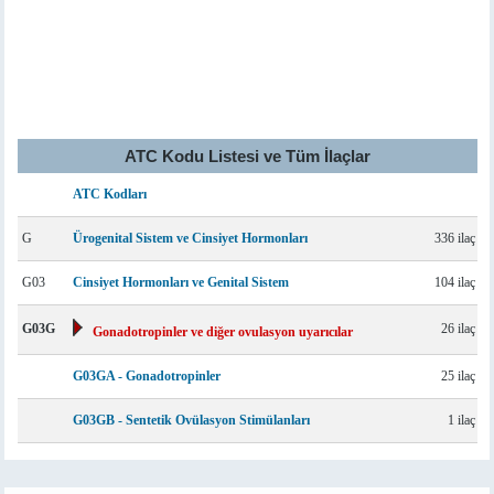
ATC Kodu Listesi ve Tüm İlaçlar
ATC Kodları
G
Ürogenital Sistem ve Cinsiyet Hormonları
336 ilaç
G03
Cinsiyet Hormonları ve Genital Sistem
104 ilaç
G03G
26 ilaç
Gonadotropinler ve diğer ovulasyon uyarıcılar
G03GA - Gonadotropinler
25 ilaç
G03GB - Sentetik Ovülasyon Stimülanları
1 ilaç