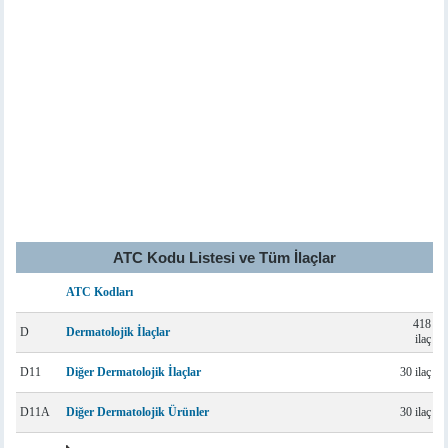
ATC Kodu Listesi ve Tüm İlaçlar
ATC Kodları
418
D
Dermatolojik İlaçlar
ilaç
D11
Diğer Dermatolojik İlaçlar
30 ilaç
D11A
Diğer Dermatolojik Ürünler
30 ilaç