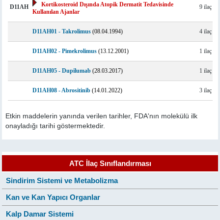
Kortikosteroid Dışında Atopik Dermatit Tedavisinde
D11AH
9 ilaç
Kullanılan Ajanlar
D11AH01 - Takrolimus
(08.04.1994)
4 ilaç
D11AH02 - Pimekrolimus
(13.12.2001)
1 ilaç
D11AH05 - Dupilumab
(28.03.2017)
1 ilaç
D11AH08 - Abrositinib
(14.01.2022)
3 ilaç
Etkin maddelerin yanında verilen tarihler, FDA'nın molekülü ilk
onayladığı tarihi göstermektedir.
ATC İlaç Sınıflandırması
Sindirim Sistemi ve Metabolizma
Kan ve Kan Yapıcı Organlar
Kalp Damar Sistemi