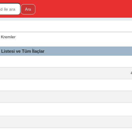
en Kremler
istesi ve Tüm İlaçlar