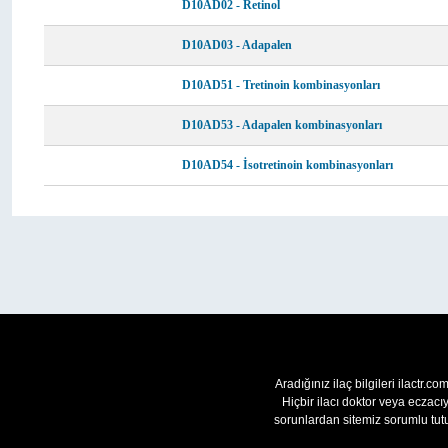
D10AD02 - Retinol
D10AD03 - Adapalen
D10AD51 - Tretinoin kombinasyonları
D10AD53 - Adapalen kombinasyonları
D10AD54 - İsotretinoin kombinasyonları
Aradığınız ilaç bilgileri ilactr.c
Hiçbir ilacı doktor veya eczac
sorunlardan sitemiz sorumlu tutu