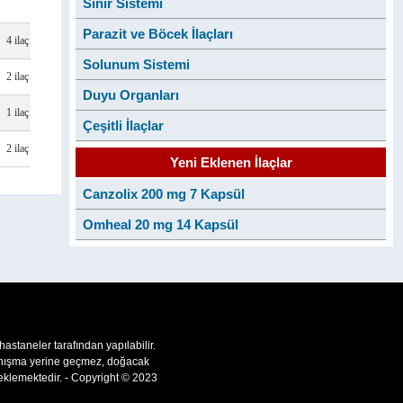
Sinir Sistemi
Parazit ve Böcek İlaçları
4 ilaç
Solunum Sistemi
2 ilaç
Duyu Organları
1 ilaç
Çeşitli İlaçlar
2 ilaç
Yeni Eklenen İlaçlar
Canzolix 200 mg 7 Kapsül
Omheal 20 mg 14 Kapsül
 hastaneler tarafından yapılabilir.
 danışma yerine geçmez, doğacak
teklemektedir. - Copyright © 2023