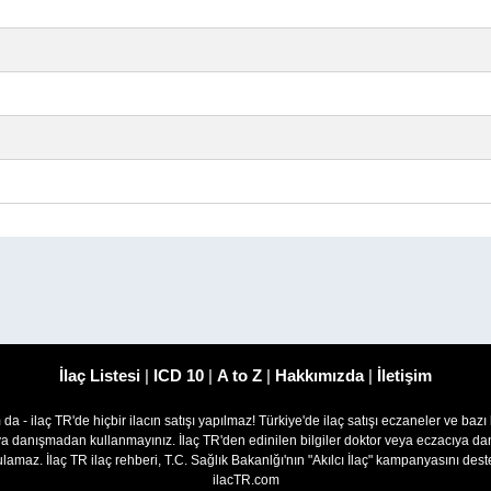
İlaç Listesi
|
ICD 10
|
A to Z
|
Hakkımızda
|
İletişim
om da - ilaç TR'de hiçbir ilacın satışı yapılmaz! Türkiye'de ilaç satışı eczaneler ve bazı
ıya danışmadan kullanmayınız. İlaç TR'den edinilen bilgiler doktor veya eczacıya
lamaz. İlaç TR ilaç rehberi, T.C. Sağlık Bakanlğı'nın "Akılcı İlaç" kampanyasını des
ilacTR.com