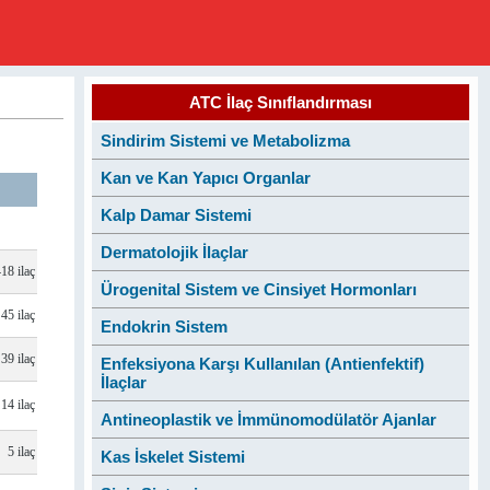
ATC İlaç Sınıflandırması
Sindirim Sistemi ve Metabolizma
Kan ve Kan Yapıcı Organlar
Kalp Damar Sistemi
Dermatolojik İlaçlar
418 ilaç
Ürogenital Sistem ve Cinsiyet Hormonları
45 ilaç
Endokrin Sistem
39 ilaç
Enfeksiyona Karşı Kullanılan (Antienfektif)
İlaçlar
14 ilaç
Antineoplastik ve İmmünomodülatör Ajanlar
5 ilaç
Kas İskelet Sistemi