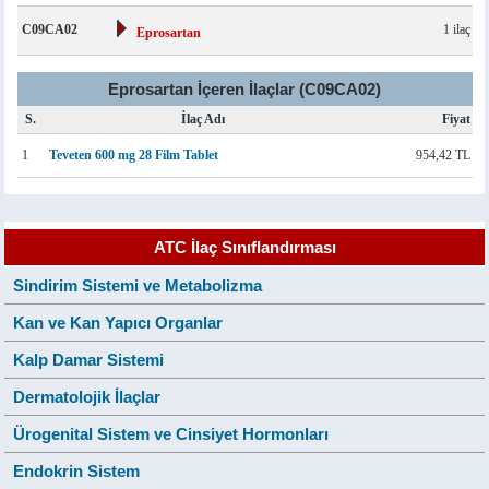
C09CA02
1 ilaç
Eprosartan
Eprosartan İçeren İlaçlar (C09CA02)
S.
İlaç Adı
Fiyat
1
Teveten 600 mg 28 Film Tablet
954,42 TL
ATC İlaç Sınıflandırması
Sindirim Sistemi ve Metabolizma
Kan ve Kan Yapıcı Organlar
Kalp Damar Sistemi
Dermatolojik İlaçlar
Ürogenital Sistem ve Cinsiyet Hormonları
Endokrin Sistem