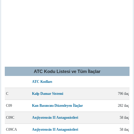
ATC Kodu Listesi ve Tüm İlaçlar
ATC Kodları
C
Kalp Damar Sistemi
796 ilaç
C09
Kan Basıncını Düzenleyen İlaçlar
282 ilaç
C09C
Anjiyotensin II Antagonistleri
58 ilaç
C09CA
Anjiyotensin II Antagonistleri
58 ilaç