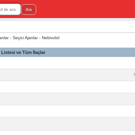
nlar - Seçici Ajanlar - Nebivolol
istesi ve Tüm İlaçlar