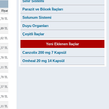
Sinir Sistemi
Parazit ve Böcek İlaçları
Fiyat
Solunum Sistemi
,70 TL
Duyu Organları
,89 TL
Çeşitli İlaçlar
,02 TL
Yeni Eklenen İlaçlar
,57 TL
Canzolix 200 mg 7 Kapsül
,70 TL
Omheal 20 mg 14 Kapsül
,11 TL
,70 TL
,57 TL
,70 TL
,11 TL