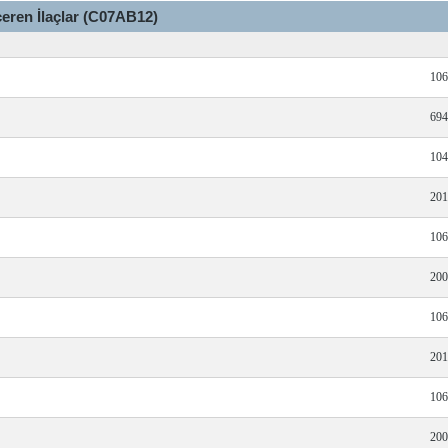
çeren İlaçlar (C07AB12)
106
694
104
201
106
200
106
201
106
200