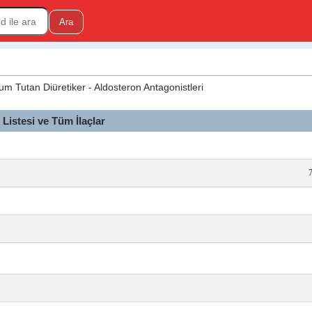
syum Tutan Diüretiker - Aldosteron Antagonistleri
istesi ve Tüm İlaçlar