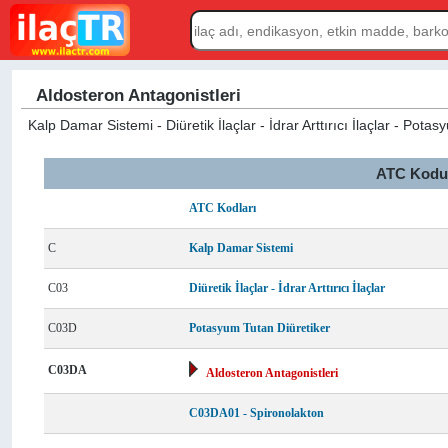
Aldosteron Antagonistleri
Kalp Damar Sistemi - Diüretik İlaçlar - İdrar Arttırıcı İlaçlar - Pota
ATC Kodu L
ATC Kodları
C
Kalp Damar Sistemi
C03
Diüretik İlaçlar - İdrar Arttırıcı İlaçlar
C03D
Potasyum Tutan Diüretiker
C03DA
Aldosteron Antagonistleri
C03DA01 - Spironolakton