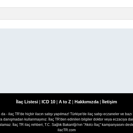
İlaç Listesi
|
ICD 10
|
A to Z
|
Hakkımızda
|
İletişim
om da - ilaç TR'de hiçbir ilacın satışı yapılmaz! Türkiye'de ilaç satışı eczaneler ve bazı
ıya danışmadan kullanmayınız. İlaç TR'den edinilen bilgiler doktor veya eczacıya
lamaz. İlaç TR ilaç rehberi, T.C. Sağlık Bakanlğı'nın "Akılcı İlaç" kampanyasını des
ilacTR.com