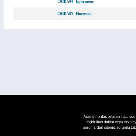
C03DA04 - Eplerenone
C03DA05 - Finerenon
Aradığınız ilaç bilgileri ilactr.c
Hiçbir ilacı doktor veya eczac
sorunlardan sitemiz sorumlu tutu