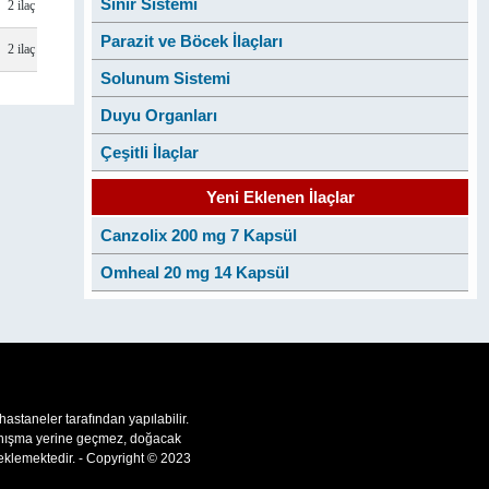
Sinir Sistemi
2 ilaç
Parazit ve Böcek İlaçları
2 ilaç
Solunum Sistemi
Duyu Organları
Çeşitli İlaçlar
Yeni Eklenen İlaçlar
Canzolix 200 mg 7 Kapsül
Omheal 20 mg 14 Kapsül
 hastaneler tarafından yapılabilir.
 danışma yerine geçmez, doğacak
teklemektedir. - Copyright © 2023