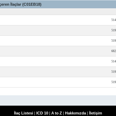
çeren İlaçlar (C01EB18)
514
519
519
682
514
519
519
İlaç Listesi
|
ICD 10
|
A to Z
|
Hakkımızda
|
İletişim