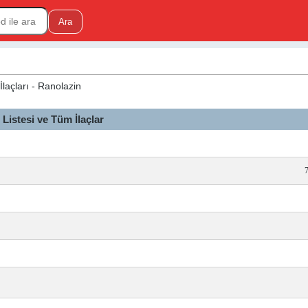
İlaçları - Ranolazin
istesi ve Tüm İlaçlar