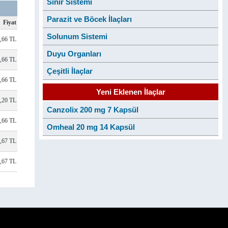
Sinir Sistemi
Parazit ve Böcek İlaçları
Fiyat
Solunum Sistemi
,66 TL
Duyu Organları
,66 TL
Çeşitli İlaçlar
,66 TL
Yeni Eklenen İlaçlar
,20 TL
Canzolix 200 mg 7 Kapsül
,66 TL
Omheal 20 mg 14 Kapsül
,67 TL
,67 TL