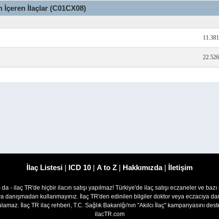
İçeren İlaçlar (C01CX08)
11.381
22.526
İlaç Listesi
|
ICD 10
|
A to Z
|
Hakkımızda
|
İletişim
om da - ilaç TR'de hiçbir ilacın satışı yapılmaz! Türkiye'de ilaç satışı eczaneler ve bazı
ıya danışmadan kullanmayınız. İlaç TR'den edinilen bilgiler doktor veya eczacıya
lamaz. İlaç TR ilaç rehberi, T.C. Sağlık Bakanlğı'nın "Akılcı İlaç" kampanyasını des
ilacTR.com