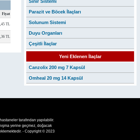
Sinir Sistemi
Parazit ve Böcek İlaçları
Fiyat
Solunum Sistemi
,45 TL
Duyu Organları
,36 TL
Çeşitli İlaçlar
Yeni Eklenen İlaçlar
Canzolix 200 mg 7 Kapsül
Omheal 20 mg 14 Kapsül
 hastaneler tarafından yapılabilir.
 danışma yerine geçmez, doğacak
teklemektedir. - Copyright © 2023