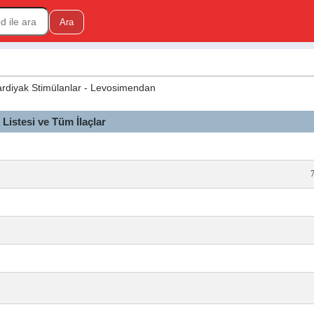
Kardiyak Stimülanlar - Levosimendan
istesi ve Tüm İlaçlar