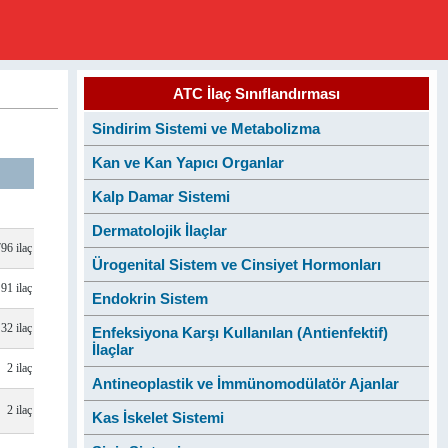
ATC İlaç Sınıflandırması
Sindirim Sistemi ve Metabolizma
Kan ve Kan Yapıcı Organlar
Kalp Damar Sistemi
Dermatolojik İlaçlar
796 ilaç
Ürogenital Sistem ve Cinsiyet Hormonları
91 ilaç
Endokrin Sistem
32 ilaç
Enfeksiyona Karşı Kullanılan (Antienfektif)
İlaçlar
2 ilaç
Antineoplastik ve İmmünomodülatör Ajanlar
2 ilaç
Kas İskelet Sistemi