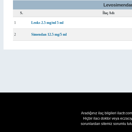
Levosimendan 
S.
İlaç Adı
1
Leoks 2.5 mg/ml 5 ml
2
Simendan 12.5 mg/5 ml
Aradığınız ilaç bilgileri ilactr.c
Hiçbir ilacı doktor veya eczac
sorunlardan sitemiz sorumlu tutu