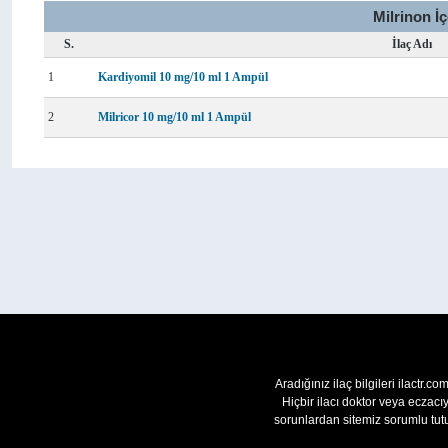
Milrinon İ
S.
İlaç Adı
1
Kardiyomil 10 mg/10 ml 1 Ampül
2
Milricor 10 mg/10 ml 1 Ampül
Aradığınız ilaç bilgileri ilactr.c
Hiçbir ilacı doktor veya eczac
sorunlardan sitemiz sorumlu tutu