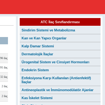
ATC İlaç Sınıflandırması
Sindirim Sistemi ve Metabolizma
Kan ve Kan Yapıcı Organlar
Kalp Damar Sistemi
Dermatolojik İlaçlar
796 ilaç
Ürogenital Sistem ve Cinsiyet Hormonları
91 ilaç
Endokrin Sistem
32 ilaç
Enfeksiyona Karşı Kullanılan (Antienfektif)
İlaçlar
2 ilaç
Antineoplastik ve İmmünomodülatör Ajanlar
2 ilaç
Kas İskelet Sistemi