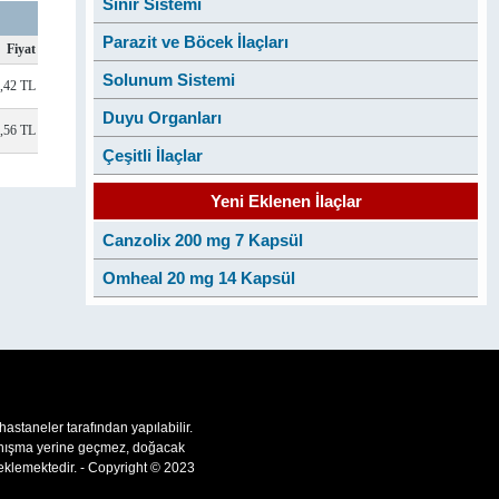
Sinir Sistemi
Parazit ve Böcek İlaçları
Fiyat
Solunum Sistemi
,42 TL
Duyu Organları
,56 TL
Çeşitli İlaçlar
Yeni Eklenen İlaçlar
Canzolix 200 mg 7 Kapsül
Omheal 20 mg 14 Kapsül
 hastaneler tarafından yapılabilir.
 danışma yerine geçmez, doğacak
teklemektedir. - Copyright © 2023