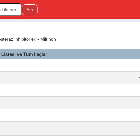
teraz İnhibitörleri - Milrinon
istesi ve Tüm İlaçlar