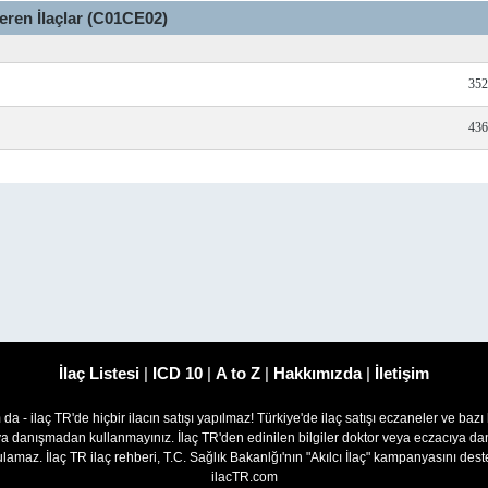
çeren İlaçlar (C01CE02)
352
436
İlaç Listesi
|
ICD 10
|
A to Z
|
Hakkımızda
|
İletişim
om da - ilaç TR'de hiçbir ilacın satışı yapılmaz! Türkiye'de ilaç satışı eczaneler ve bazı
ıya danışmadan kullanmayınız. İlaç TR'den edinilen bilgiler doktor veya eczacıya
lamaz. İlaç TR ilaç rehberi, T.C. Sağlık Bakanlğı'nın "Akılcı İlaç" kampanyasını des
ilacTR.com