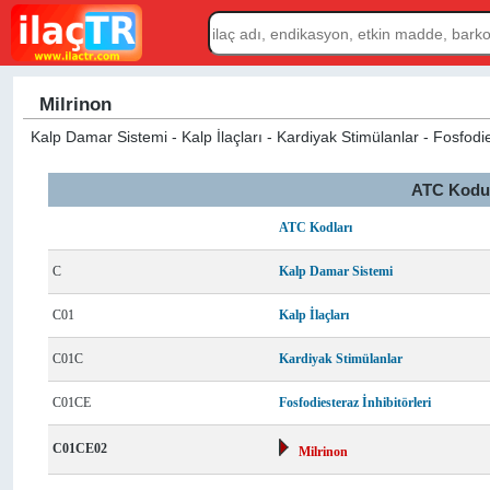
Milrinon
Kalp Damar Sistemi - Kalp İlaçları - Kardiyak Stimülanlar - Fosfodies
ATC Kodu L
ATC Kodları
C
Kalp Damar Sistemi
C01
Kalp İlaçları
C01C
Kardiyak Stimülanlar
C01CE
Fosfodiesteraz İnhibitörleri
C01CE02
Milrinon