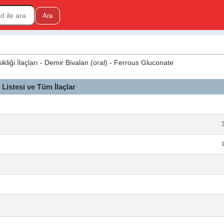
kliği İlaçları - Demir Bivalan (oral) - Ferrous Gluconate
istesi ve Tüm İlaçlar