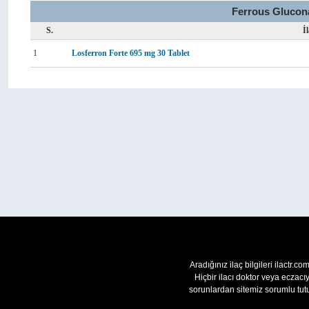
Ferrous Glucona
S.
İ
1
Losferron Forte 695 mg 30 Tablet
Aradığınız ilaç bilgileri ilactr.c
Hiçbir ilacı doktor veya eczac
sorunlardan sitemiz sorumlu tutu