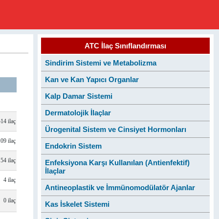
ATC İlaç Sınıflandırması
Sindirim Sistemi ve Metabolizma
Kan ve Kan Yapıcı Organlar
Kalp Damar Sistemi
Dermatolojik İlaçlar
514 ilaç
Ürogenital Sistem ve Cinsiyet Hormonları
109 ilaç
Endokrin Sistem
54 ilaç
Enfeksiyona Karşı Kullanılan (Antienfektif)
İlaçlar
4 ilaç
Antineoplastik ve İmmünomodülatör Ajanlar
0 ilaç
Kas İskelet Sistemi