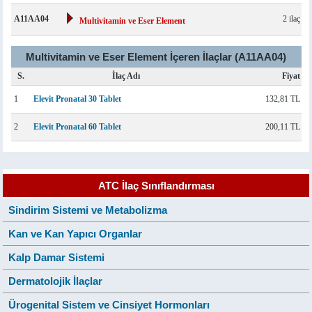
A11AA04
2 ilaç
Multivitamin ve Eser Element
Multivitamin ve Eser Element İçeren İlaçlar (A11AA04)
S.
İlaç Adı
Fiyat
1
Elevit Pronatal 30 Tablet
132,81 TL
2
Elevit Pronatal 60 Tablet
200,11 TL
ATC İlaç Sınıflandırması
Sindirim Sistemi ve Metabolizma
Kan ve Kan Yapıcı Organlar
Kalp Damar Sistemi
Dermatolojik İlaçlar
Ürogenital Sistem ve Cinsiyet Hormonları