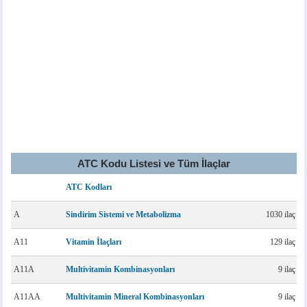
ATC Kodu Listesi ve Tüm İlaçlar
ATC Kodları
A
Sindirim Sistemi ve Metabolizma
1030 ilaç
A11
Vitamin İlaçları
129 ilaç
A11A
Multivitamin Kombinasyonları
9 ilaç
A11AA
Multivitamin Mineral Kombinasyonları
9 ilaç