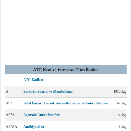
ATC Kodu Listesi ve Tüm İlaçlar
ATC Kodları
A
Sindirim Sistemi ve Metabolizma
1030 ilaç
A07
İshal İlaçları, Barsak Antienflamatuar ve Antienfektifleri
67 ilaç
A07A
Bağırsak Antienfektifleri
14 ilaç
A07AA
Antibiyotikler
8 ilaç