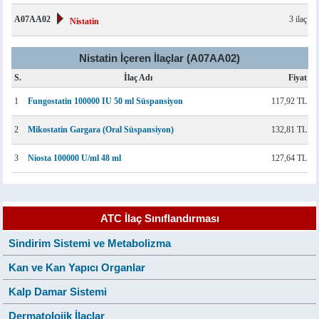
A07AA02
3 ilaç
Nistatin
Nistatin İçeren İlaçlar (A07AA02)
S.
İlaç Adı
Fiyat
1
Fungostatin 100000 IU 50 ml Süspansiyon
117,92 TL
2
Mikostatin Gargara (Oral Süspansiyon)
132,81 TL
3
Niosta 100000 U/ml 48 ml
127,64 TL
ATC İlaç Sınıflandırması
Sindirim Sistemi ve Metabolizma
Kan ve Kan Yapıcı Organlar
Kalp Damar Sistemi
Dermatolojik İlaçlar