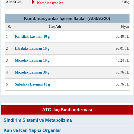
A06AG20
5 ilaç
Kombinasyonlar
Kombinasyonlar İçeren İlaçlar (A06AG20)
S.
İlaç Adı
Fiyat
1
Kansilak Lavman 10 g
50,40 TL
2
Libalaks Lavman 10 g
96,01 TL
3
Microlax Lavman 10 g
48,24 TL
4
Microlax Lavman 30 g
78,76 TL
5
Sabalaks Lavman 10 g
65,76 TL
ATC İlaç Sınıflandırması
Sindirim Sistemi ve Metabolizma
Kan ve Kan Yapıcı Organlar