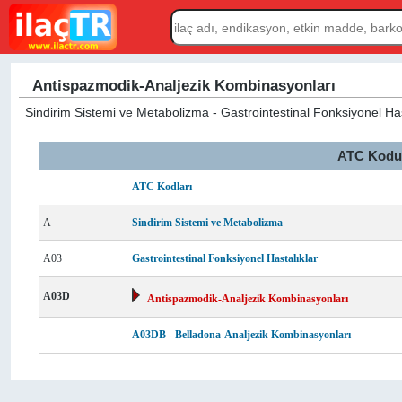
Antispazmodik-Analjezik Kombinasyonları
Sindirim Sistemi ve Metabolizma - Gastrointestinal Fonksiyonel Ha
ATC Kodu L
ATC Kodları
A
Sindirim Sistemi ve Metabolizma
A03
Gastrointestinal Fonksiyonel Hastalıklar
A03D
Antispazmodik-Analjezik Kombinasyonları
A03DB - Belladona-Analjezik Kombinasyonları