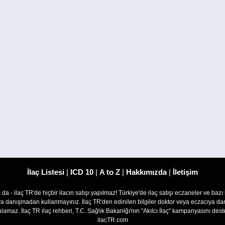
İlaç Listesi
|
ICD 10
|
A to Z
|
Hakkımızda
|
İletişim
om da - ilaç TR'de hiçbir ilacın satışı yapılmaz! Türkiye'de ilaç satışı eczaneler ve bazı
ıya danışmadan kullanmayınız. İlaç TR'den edinilen bilgiler doktor veya eczacıya
lamaz. İlaç TR ilaç rehberi, T.C. Sağlık Bakanlğı'nın "Akılcı İlaç" kampanyasını des
ilacTR.com