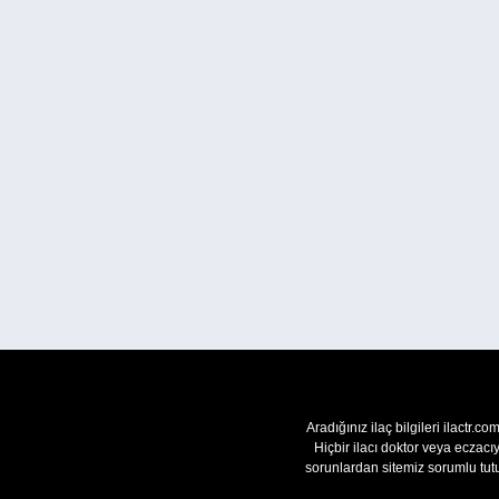
Aradığınız ilaç bilgileri ilactr.c
Hiçbir ilacı doktor veya eczac
sorunlardan sitemiz sorumlu tutu