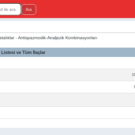
stalıklar - Antispazmodik-Analjezik Kombinasyonları
istesi ve Tüm İlaçlar
10