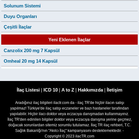
Solunum Sistemi
Duyu Organları
Çeşitli İlaçlar
Yeni Eklenen İlaçlar
Canzolix 200 mg 7 Kapsül
Omheal 20 mg 14 Kapsül
İlaç Listesi
|
ICD 10
|
A to Z
|
Hakkımızda
|
İletişim
Aradığınız ilaç bilgileri ilactr.com da - ilaç TR'de hiçbir ilacın satışı
yapılmaz! Türkiye'de ilaç satışı eczaneler ve bazı hastaneler tarafından
yapılabilir. Hiçbir ilacı doktor veya eczacıya danışmadan kullanmayınız.
İlaç TR'den edinilen bilgiler doktor veya eczacıya danışma yerine geçmez,
doğacak sorunlardan sitemiz sorumlu tutulamaz. İlaç TR ilaç rehberi, T.C.
Sağlık Bakanlğı'nın "Akılcı İlaç" kampanyasını desteklemektedir. -
Copyright © 2023 ilacTR.com