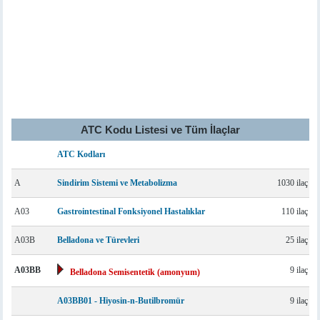
ATC Kodu Listesi ve Tüm İlaçlar
ATC Kodları
A
Sindirim Sistemi ve Metabolizma
1030 ilaç
A03
Gastrointestinal Fonksiyonel Hastalıklar
110 ilaç
A03B
Belladona ve Türevleri
25 ilaç
A03BB
9 ilaç
Belladona Semisentetik (amonyum)
A03BB01 - Hiyosin-n-Butilbromür
9 ilaç