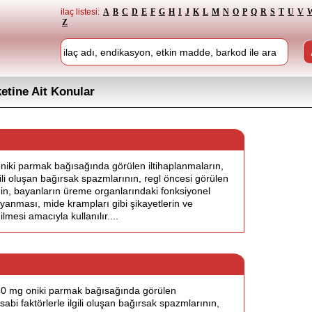
ilaç listesi:
A
B
C
D
E
F
G
H
I
J
K
L
M
N
O
P
Q
R
S
T
U
V
Z
ketine Ait Konular
iki parmak bağısağında görülen iltihaplanmaların,
lgili oluşan bağırsak spazmlarının, regl öncesi görülen
iğin, bayanların üreme organlarındaki fonksiyonel
 yanması, mide krampları gibi şikayetlerin ve
ilmesi amacıyla kullanılır....
0 mg oniki parmak bağısağında görülen
sabi faktörlerle ilgili oluşan bağırsak spazmlarının,