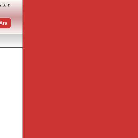
W
X
Y