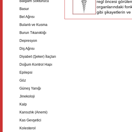
Balgam Söktürücü
regl öncesi görülen
organlarındaki fon
Basur
gibi şikayetlerin ve
Bel Ağrısı
Bulantı ve Kusma
Burun Tıkanıklığı
Depresyon
Diş Ağrısı
Diyabet (Şeker) İlaçları
Doğum Kontrol Hapı
Epilepsi
Göz
Güneş Yanığı
Jinekoloji
Kalp
Kansızlık (Anemi)
Kas Gevşetici
Kolesterol