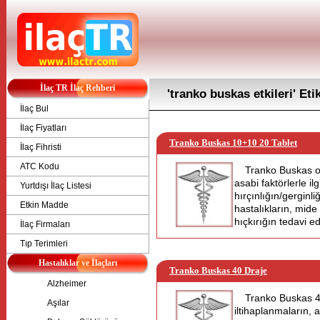
İlaç TR İlaç Rehberi
'tranko buskas etkileri' Eti
İlaç Bul
İlaç Fiyatları
Tranko Buskas 10+10 20 Tablet
İlaç Fihristi
ATC Kodu
Tranko Buskas on
asabi faktörlerle i
Yurtdışı İlaç Listesi
hırçınlığın/gerginl
Etkin Madde
hastalıkların, mide
hıçkırığın tedavi ed
İlaç Firmaları
Tıp Terimleri
Hastalıklar ve İlaçları
Tranko Buskas 40 Draje
Alzheimer
Tranko Buskas 4
Aşılar
iltihaplanmaların, a