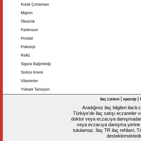
Kulak Çınlaması
Migren
Öksürük
Parkinson
Prostat
Psikoloji
Reflü
Sigara Bağımlılığı
Sivilce Kremi
Vitaminler
Yüksek Tansiyon
|
|
ilaç Listesi
sporzip
Aradığınız ilaç bilgileri ilact
Türkiye'de ilaç satışı eczaneler ve
doktor veya eczacıya danışmadan k
veya eczacıya danışma yerine
tutulamaz. İlaç TR ilaç rehberi, T
desteklemektedir