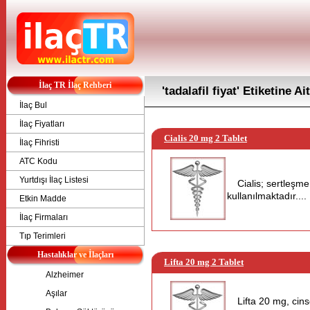
İlaç TR İlaç Rehberi
'tadalafil fiyat' Etiketine A
İlaç Bul
İlaç Fiyatları
Cialis 20 mg 2 Tablet
İlaç Fihristi
ATC Kodu
Yurtdışı İlaç Listesi
Cialis; sertleşm
kullanılmaktadır....
Etkin Madde
İlaç Firmaları
Tıp Terimleri
Hastalıklar ve İlaçları
Lifta 20 mg 2 Tablet
Alzheimer
Aşılar
Lifta 20 mg, cin