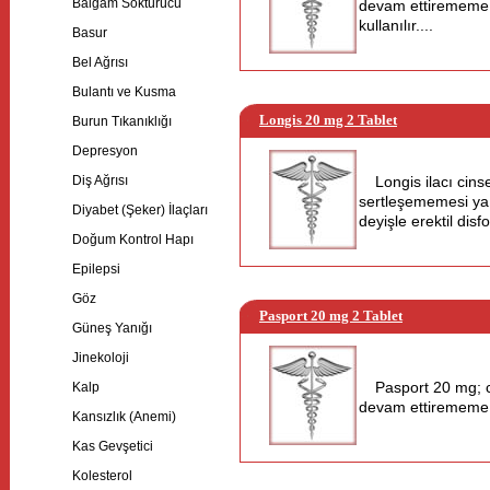
Balgam Söktürücü
devam ettirememe y
kullanılır....
Basur
Bel Ağrısı
Bulantı ve Kusma
Longis 20 mg 2 Tablet
Burun Tıkanıklığı
Depresyon
Diş Ağrısı
Longis ilacı cinse
sertleşememesi ya 
Diyabet (Şeker) İlaçları
deyişle erektil disf
Doğum Kontrol Hapı
Epilepsi
Göz
Pasport 20 mg 2 Tablet
Güneş Yanığı
Jinekoloji
Pasport 20 mg; c
Kalp
devam ettirememe yan
Kansızlık (Anemi)
Kas Gevşetici
Kolesterol