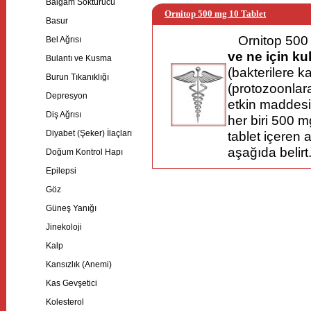
Balgam Söktürücü
Ornitop 500 mg 10 Tablet
Basur
Ornitop 500
Bel Ağrısı
ve ne için kul
Bulantı ve Kusma
(bakterilere ka
Burun Tıkanıklığı
(protozoonlara 
Depresyon
etkin maddesin
Diş Ağrısı
her biri 500 
Diyabet (Şeker) İlaçları
tablet içeren
aşağıda belirt.
Doğum Kontrol Hapı
Epilepsi
Göz
Güneş Yanığı
Jinekoloji
Kalp
Kansızlık (Anemi)
Kas Gevşetici
Kolesterol