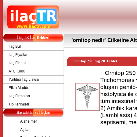
İlaç TR İlaç Rehberi
'ornitop nedir' Etiketine Ai
İlaç Bul
İlaç Fiyatları
Ornitop 250 mg 20 Tablet
İlaç Fihristi
ATC Kodu
Ornitop 250 
Trichomonas v
Yurtdışı İlaç Listesi
oluşan genito
Etkin Madde
histolytica il
İlaç Firmaları
tüm intestinal
Tıp Terimleri
2) Amibik kara
Hastalıklar ve İlaçları
(Lambliasis) 
septisemi, men
Alzheimer
Aşılar