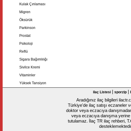
Kulak Çınlaması
Migren
Öksürük
Parkinson
Prostat
Psikoloji
Reflü
Sigara Bağımlılığı
Sivilce Kremi
Vitaminler
Yüksek Tansiyon
|
|
ilaç Listesi
sporzip
Aradığınız ilaç bilgileri ilact
Türkiye'de ilaç satışı eczaneler ve
doktor veya eczacıya danışmadan k
veya eczacıya danışma yerine
tutulamaz. İlaç TR ilaç rehberi, T
desteklemektedir