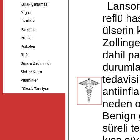
Lansor
Kulak Çınlaması
Migren
reflü ha
Öksürük
ülserin 
Parkinson
Prostat
Zolling
Psikoloji
dahil pa
Reflü
Sigara Bağımlılığı
durumla
Sivilce Kremi
tedavis
Vitaminler
antiinfl
Yüksek Tansiyon
neden o
Benign g
süreli t