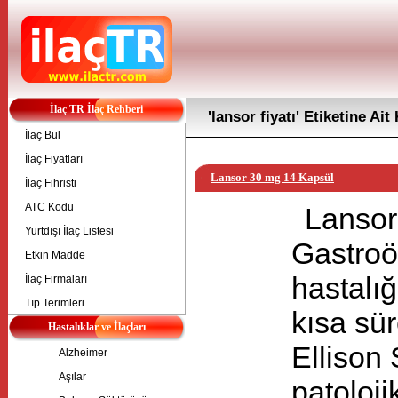
İlaç TR İlaç Rehberi
'lansor fiyatı' Etiketine Ait
İlaç Bul
İlaç Fiyatları
Lansor 30 mg 14 Kapsül
İlaç Fihristi
ATC Kodu
Lansor
Yurtdışı İlaç Listesi
Gastroö
Etkin Madde
hastalığ
İlaç Firmaları
Tıp Terimleri
kısa sür
Hastalıklar ve İlaçları
Ellison
Alzheimer
Aşılar
patoloj