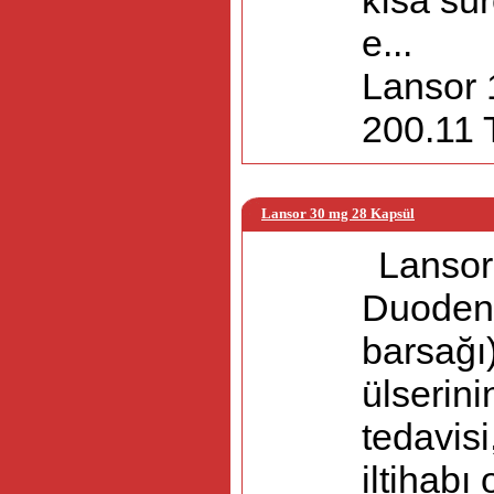
kısa sür
e...
Lansor 
200.11 T
Lansor 30 mg 28 Kapsül
Lansor
Duodena
barsağı
ülserin
tedavisi
iltihabı 