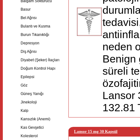
Balgam Söktürücü
durumla
Basur
Bel Ağrısı
tedavisi
Bulantı ve Kusma
antiinfl
Burun Tıkanıklığı
Depresyon
neden ol
Diş Ağrısı
Benign g
Diyabet (Şeker) İlaçları
süreli te
Doğum Kontrol Hapı
Epilepsi
özofajiti
Göz
Lansor 
Güneş Yanığı
Jinekoloji
132.81 T
Kalp
Kansızlık (Anemi)
Kas Gevşetici
Lansor 15 mg 30 Kapsül
Kolesterol