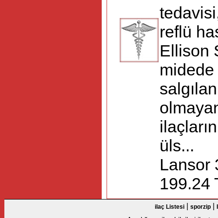
tedavisi
reflü has
Ellison
midede a
salgılan
olmayan
ilaçları
üls...
Lansor 
199.24 T
|
|
ilaç Listesi
sporzip