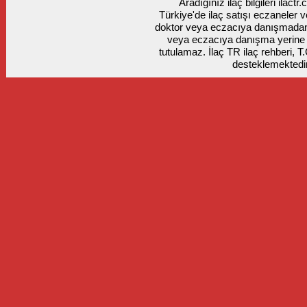
Aradığınız ilaç bilgileri ilact
Türkiye'de ilaç satışı eczaneler ve
doktor veya eczacıya danışmadan k
veya eczacıya danışma yerine
tutulamaz. İlaç TR ilaç rehberi, T
desteklemektedir