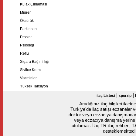
Kulak Çınlaması
Migren
Öksürük
Parkinson
Prostat
Psikoloji
Reflü
Sigara Bağımlılığı
Sivilce Kremi
Vitaminler
Yüksek Tansiyon
|
|
ilaç Listesi
sporzip
Aradığınız ilaç bilgileri ilact
Türkiye'de ilaç satışı eczaneler ve
doktor veya eczacıya danışmadan k
veya eczacıya danışma yerine
tutulamaz. İlaç TR ilaç rehberi, T
desteklemektedir