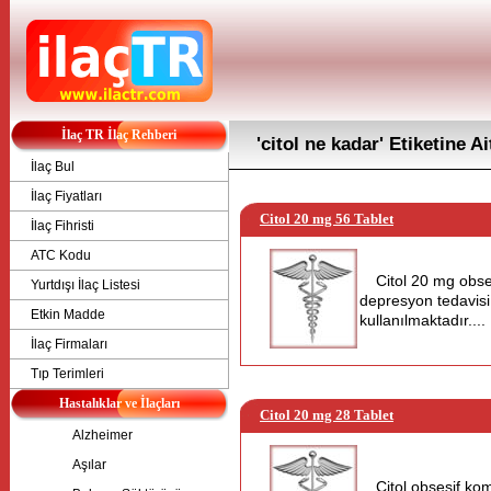
İlaç TR İlaç Rehberi
'citol ne kadar' Etiketine A
İlaç Bul
İlaç Fiyatları
Citol 20 mg 56 Tablet
İlaç Fihristi
ATC Kodu
Citol 20 mg obse
Yurtdışı İlaç Listesi
depresyon tedavisi
Etkin Madde
kullanılmaktadır....
İlaç Firmaları
Tıp Terimleri
Hastalıklar ve İlaçları
Citol 20 mg 28 Tablet
Alzheimer
Aşılar
Citol obsesif ko