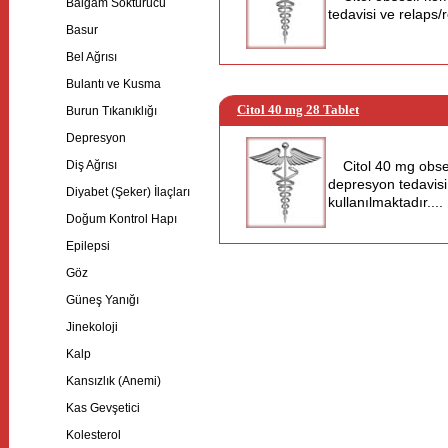
Balgam Söktürücü
tedavisi ve relaps/
Basur
Bel Ağrısı
Bulantı ve Kusma
Citol 40 mg 28 Tablet
Burun Tıkanıklığı
Depresyon
Diş Ağrısı
Citol 40 mg obse
depresyon tedavisi
Diyabet (Şeker) İlaçları
kullanılmaktadır....
Doğum Kontrol Hapı
Epilepsi
Göz
Güneş Yanığı
Jinekoloji
Kalp
Kansızlık (Anemi)
Kas Gevşetici
Kolesterol