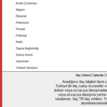
Kulak Çınlaması
Migren
Öksürük
Parkinson
Prostat
Psikoloji
Reflü
Sigara Bağımlılığı
Sivilce Kremi
Vitaminler
Yüksek Tansiyon
|
|
ilaç Listesi
sporzip
Aradığınız ilaç bilgileri ilact
Türkiye'de ilaç satışı eczaneler ve
doktor veya eczacıya danışmadan k
veya eczacıya danışma yerine
tutulamaz. İlaç TR ilaç rehberi, T
desteklemektedir