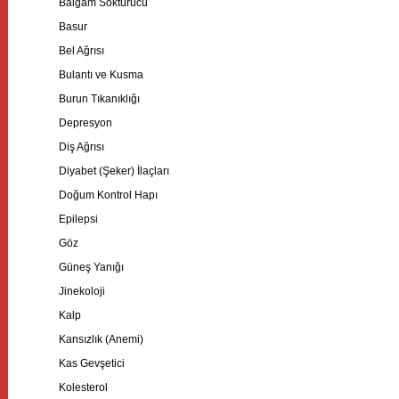
Balgam Söktürücü
Basur
Bel Ağrısı
Bulantı ve Kusma
Burun Tıkanıklığı
Depresyon
Diş Ağrısı
Diyabet (Şeker) İlaçları
Doğum Kontrol Hapı
Epilepsi
Göz
Güneş Yanığı
Jinekoloji
Kalp
Kansızlık (Anemi)
Kas Gevşetici
Kolesterol