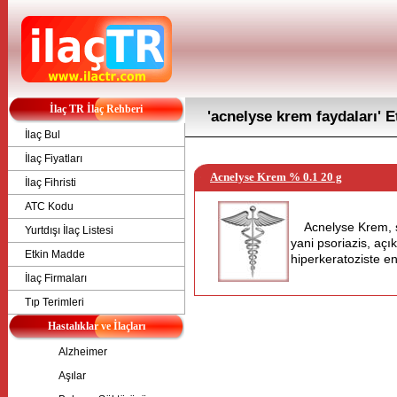
İlaç TR İlaç Rehberi
'acnelyse krem faydaları' E
İlaç Bul
İlaç Fiyatları
Acnelyse Krem % 0.1 20 g
İlaç Fihristi
ATC Kodu
Acnelyse Krem, s
Yurtdışı İlaç Listesi
yani psoriazis, açı
Etkin Madde
hiperkeratoziste end
İlaç Firmaları
Tıp Terimleri
Hastalıklar ve İlaçları
Alzheimer
Aşılar