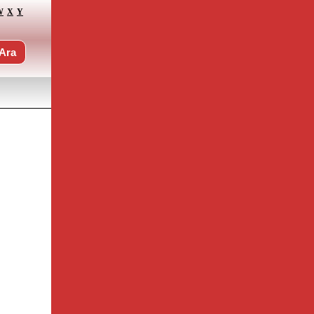
W
X
Y