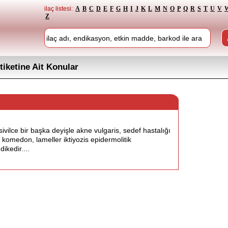
ilaç listesi:
A
B
C
D
E
F
G
H
I
J
K
L
M
N
O
P
Q
R
S
T
U
V
Z
tiketine Ait Konular
ivilce bir başka deyişle akne vulgaris, sedef hastalığı
k komedon, lameller iktiyozis epidermolitik
ikedir....