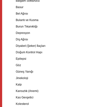
Balgam Söktürücü
Basur
Bel Ağrısı
Bulantı ve Kusma
Burun Tıkanıklığı
Depresyon
Diş Ağrısı
Diyabet (Şeker) İlaçları
Doğum Kontrol Hapı
Epilepsi
Göz
Güneş Yanığı
Jinekoloji
Kalp
Kansızlık (Anemi)
Kas Gevşetici
Kolesterol