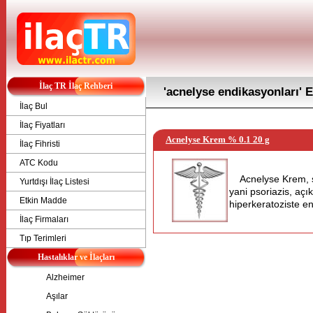
İlaç TR İlaç Rehberi
'acnelyse endikasyonları' E
İlaç Bul
İlaç Fiyatları
Acnelyse Krem % 0.1 20 g
İlaç Fihristi
ATC Kodu
Acnelyse Krem, s
Yurtdışı İlaç Listesi
yani psoriazis, açı
Etkin Madde
hiperkeratoziste end
İlaç Firmaları
Tıp Terimleri
Hastalıklar ve İlaçları
Alzheimer
Aşılar