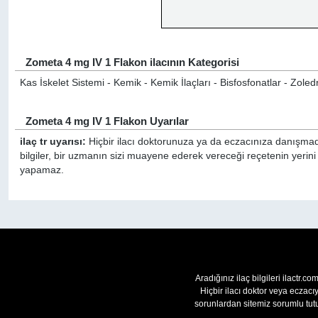
Zometa 4 mg IV 1 Flakon ilacının Kategorisi
Kas İskelet Sistemi - Kemik - Kemik İlaçları - Bisfosfonatlar - Zoled
Zometa 4 mg IV 1 Flakon Uyarılar
ilaç tr uyarısı:
Hiçbir ilacı doktorunuza ya da eczacınıza danışmada
bilgiler, bir uzmanın sizi muayene ederek vereceği reçetenin yerin
yapamaz.
Aradığınız ilaç bilgileri ilactr.c
Hiçbir ilacı doktor veya eczac
sorunlardan sitemiz sorumlu tutu