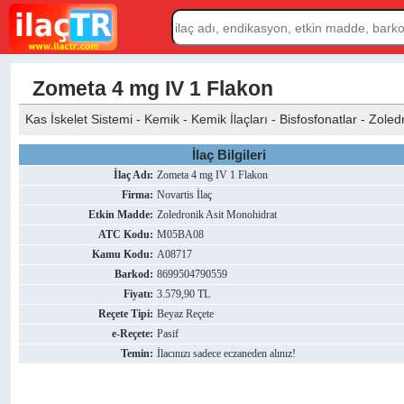
Zometa 4 mg IV 1 Flakon
Kas İskelet Sistemi - Kemik - Kemik İlaçları - Bisfosfonatlar - Zoled
İlaç Bilgileri
İlaç Adı:
Zometa 4 mg IV 1 Flakon
Firma:
Novartis İlaç
Etkin Madde:
Zoledronik Asit Monohidrat
ATC Kodu:
M05BA08
Kamu Kodu:
A08717
Barkod:
8699504790559
Fiyatı:
3.579,90 TL
Reçete Tipi:
Beyaz Reçete
e-Reçete:
Pasif
Temin:
İlacınızı sadece eczaneden alınız!