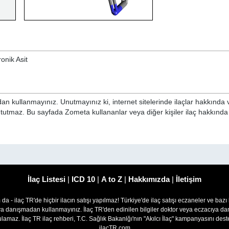
ronik Asit
n kullanmayınız. Unutmayınız ki, internet sitelerinde ilaçlar hakkında 
i tutmaz. Bu sayfada Zometa kullananlar veya diğer kişiler ilaç hakkınd
İlaç Listesi
|
ICD 10
|
A to Z
|
Hakkımızda
|
İletişim
om da - ilaç TR'de hiçbir ilacın satışı yapılmaz! Türkiye'de ilaç satışı eczaneler ve bazı
ıya danışmadan kullanmayınız. İlaç TR'den edinilen bilgiler doktor veya eczacıya
lamaz. İlaç TR ilaç rehberi, T.C. Sağlık Bakanlğı'nın "Akılcı İlaç" kampanyasını des
ilacTR.com